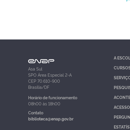
A ESCO
CURSO
Asa Sul
SPO Área Especial 2-A
SERVIÇ
CEP 70.610-900
Brasília/DF
PESQUI
ACONT
Horário de funcionamento
08h00 às 18h00
ACESSO
Contato
PERGUN
biblioteca@enap.gov.br
ESTATÍS