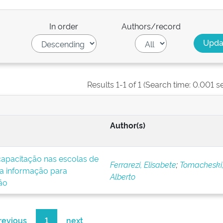
In order
Authors/record
Results 1-1 of 1 (Search time: 0.001 s
Author(s)
apacitação nas escolas de
Ferrarezi, Elisabete
;
Tomacheski,
da informação para
Alberto
ão
revious
1
next