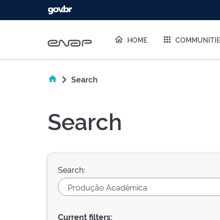
Skip navigation
HOME
COMMUNITI
Search
Search
Search:
Current filters: