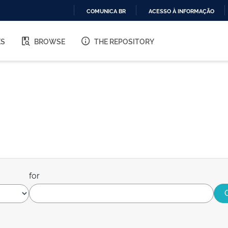
COMUNICA BR
ACESSO À INFORMAÇÃO
IR
PARA
ES
BROWSE
THE REPOSITORY
O
CONTEÚDO
for