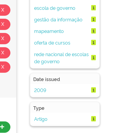
escola de governo
1
gestão da informação
1
mapeamento
1
oferta de cursos
1
rede nacional de escolas
1
de governo
Date issued
2009
1
Type
Artigo
1