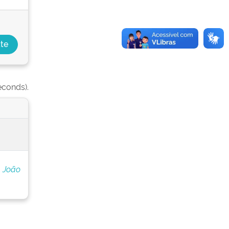
econds).
 João