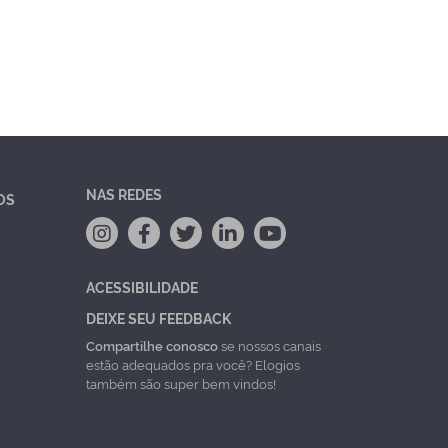
NAS REDES
OS
ACESSIBILIDADE
DEIXE SEU FEEDBACK
Compartilhe conosco
se nossos canais
estão adequados pra você? Elogios
também são super bem vindos!