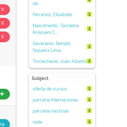
de
Ferrarezi, Elisabete
1
Nascimento, Tarcilena
1
Polisseni C...
Severiano, Renata
1
Siqueira Lima
Tomacheski, João Alberto
1
Subject
oferta de cursos
1
parceria internacional
1
parceria nacional
1
rede
1