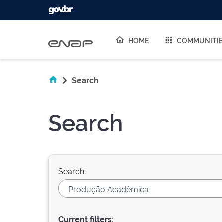
Skip navigation
HOME
COMMUNITI
Search
Search
Search:
Current filters: