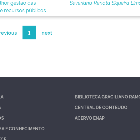
elhor gestão das
Severiano, Renata Siqueira Lim
de recursos públicos
revious
1
next
LA
BIBLIOTECA GRACILIANO RAM
S
CENTRAL DE CONTEÚDO
OS
ACERVO ENAP
SA E CONHECIMENTO
ECE