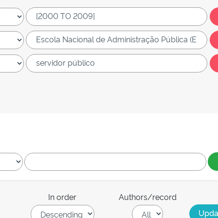
In order
Authors/record