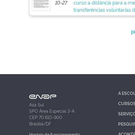
10-27
curso a distância para a m
transferências voluntárias 
p
A ESCO
CURSO
Asa Sul
SPO Área Especial 2-A
SERVIÇ
CEP 70.610-900
Brasília/DF
PESQUI
ACONT
Horário de funcionamento