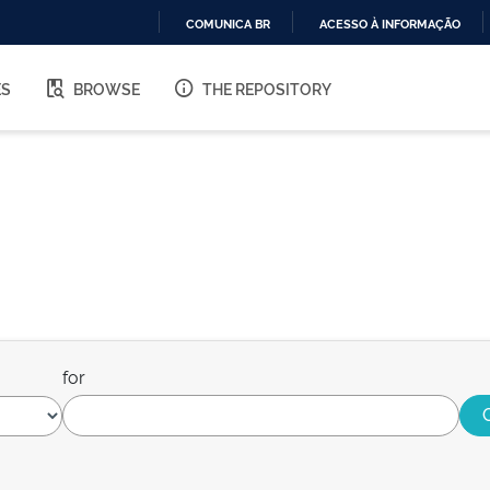
COMUNICA BR
ACESSO À INFORMAÇÃO
IR
PARA
ES
BROWSE
THE REPOSITORY
O
CONTEÚDO
for