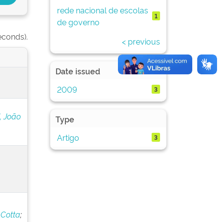
rede nacional de escolas
1
de governo
econds).
< previous
Date issued
2009
3
, João
Type
Artigo
3
 Cotta
;