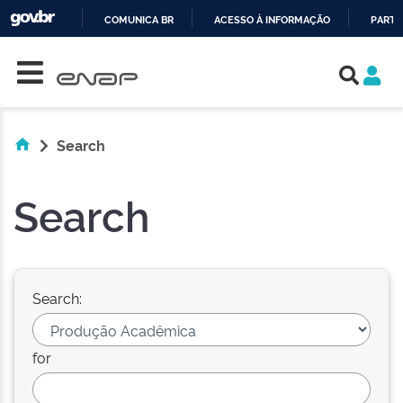
COMUNICA BR
ACESSO À INFORMAÇÃO
PARTI
Skip navigation
IR
PARA
O
CONTEÚDO
Search
Search
Search:
for