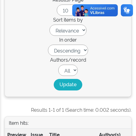
Sort items by
In order
Authors/record
Results 1-1 of 1 (Search time: 0.002 seconds).
Item hits:
Preview
Issue
Title
Author(s)