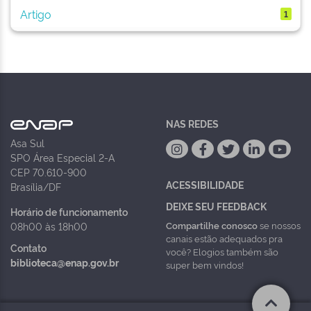
Artigo
1
NAS REDES
Asa Sul
SPO Área Especial 2-A
CEP 70.610-900
ACESSIBILIDADE
Brasília/DF
DEIXE SEU FEEDBACK
Horário de funcionamento
Compartilhe conosco
se nossos
08h00 às 18h00
canais estão adequados pra
Contato
você? Elogios também são
biblioteca@enap.gov.br
super bem vindos!