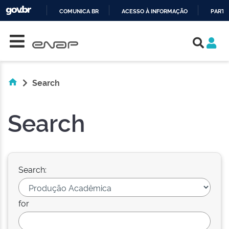
COMUNICA BR
ACESSO À INFORMAÇÃO
PARTI
Skip navigation
IR
PARA
O
CONTEÚDO
Search
Search
Search:
for