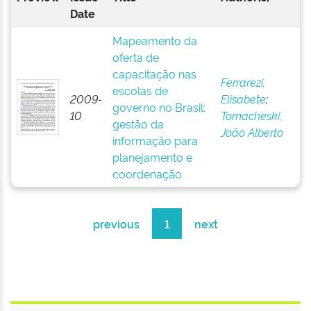
Date
Mapeamento da
oferta de
capacitação nas
Ferrarezi,
escolas de
2009-
Elisabete
;
governo no Brasil:
10
Tomacheski,
gestão da
João Alberto
informação para
planejamento e
coordenação
previous
1
next