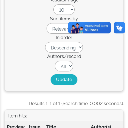
Sort items by
In order
Authors/record
Results 1-1 of 1 (Search time: 0.002 seconds).
Item hits:
Preview
Issue
Title
Author(s)