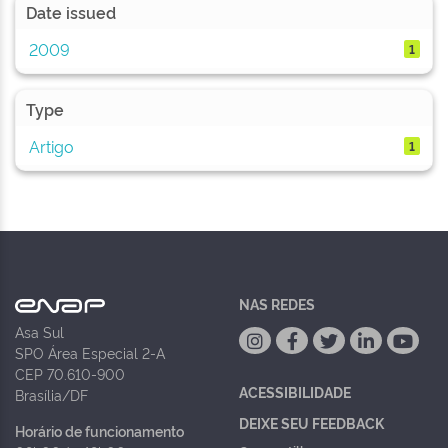
Date issued
2009
1
Type
Artigo
1
NAS REDES
Asa Sul
SPO Área Especial 2-A
CEP 70.610-900
ACESSIBILIDADE
Brasília/DF
DEIXE SEU FEEDBACK
Horário de funcionamento