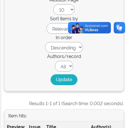
Sort items by
In order
Authors/record
Results 1-1 of 1 (Search time: 0.002 seconds).
Item hits:
Preview
Issue
Title
Author(s)