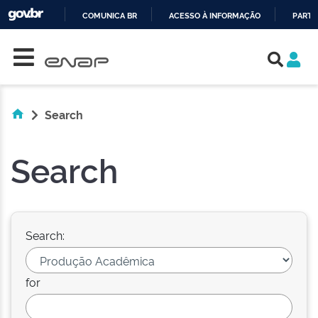
COMUNICA BR
ACESSO À INFORMAÇÃO
PARTI
Skip navigation
IR
PARA
O
CONTEÚDO
Search
Search
Search:
for