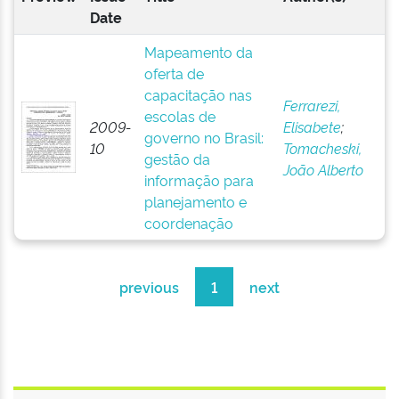
Date
Mapeamento da
oferta de
capacitação nas
Ferrarezi,
escolas de
2009-
Elisabete
;
governo no Brasil:
10
Tomacheski,
gestão da
João Alberto
informação para
planejamento e
coordenação
previous
1
next