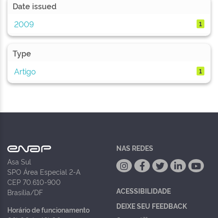
Date issued
2009
1
Type
Artigo
1
NAS REDES
Asa Sul
SPO Área Especial 2-A
CEP 70.610-900
ACESSIBILIDADE
Brasília/DF
DEIXE SEU FEEDBACK
Horário de funcionamento