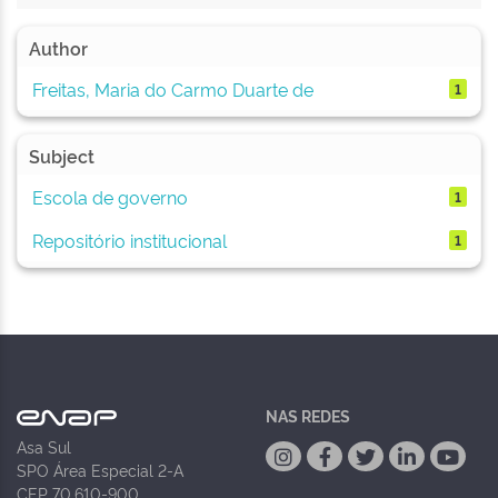
Author
Freitas, Maria do Carmo Duarte de
1
Subject
Escola de governo
1
Repositório institucional
1
NAS REDES
Asa Sul
SPO Área Especial 2-A
CEP 70.610-900