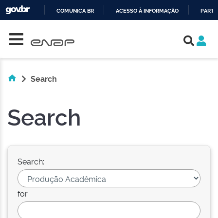
COMUNICA BR
ACESSO À INFORMAÇÃO
PARTI
Skip navigation
IR
PARA
O
CONTEÚDO
Search
Search
Search:
for