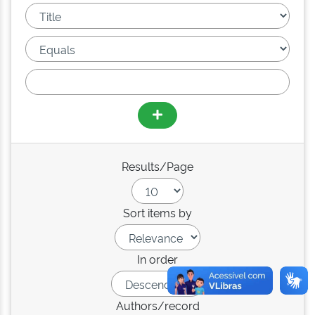
Results/Page
Sort items by
In order
Authors/record