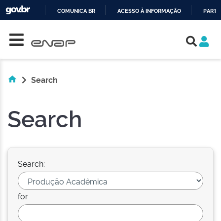
COMUNICA BR
ACESSO À INFORMAÇÃO
PARTI
Skip navigation
IR
PARA
O
CONTEÚDO
Search
Search
Search:
for