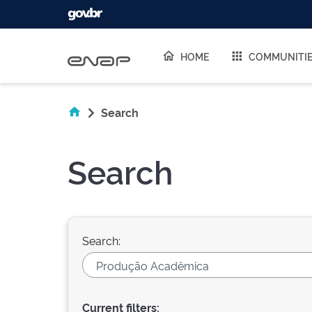
Skip navigation
HOME
COMMUNITI
Search
Search
Search:
Current filters: