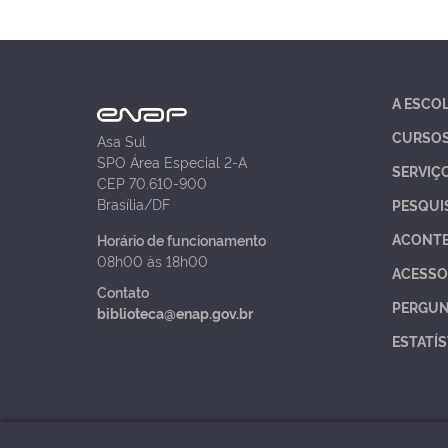
A ESCO
CURSO
Asa Sul
SPO Área Especial 2-A
SERVIÇ
CEP 70.610-900
Brasília/DF
PESQUI
ACONT
Horário de funcionamento
08h00 às 18h00
ACESSO
Contato
PERGUN
biblioteca@enap.gov.br
ESTATÍS