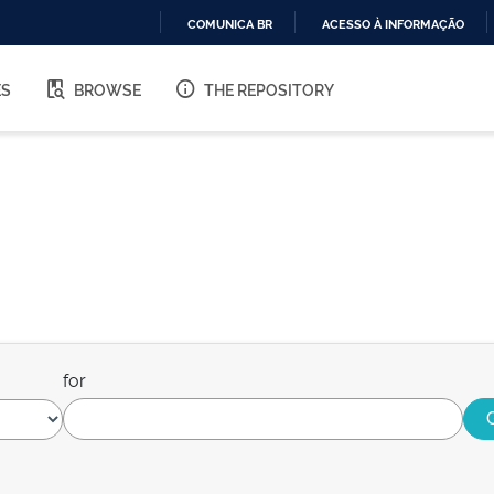
COMUNICA BR
ACESSO À INFORMAÇÃO
IR
PARA
ES
BROWSE
THE REPOSITORY
O
CONTEÚDO
for