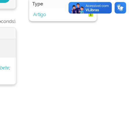
Type
Artigo
1
econds).
abete
;