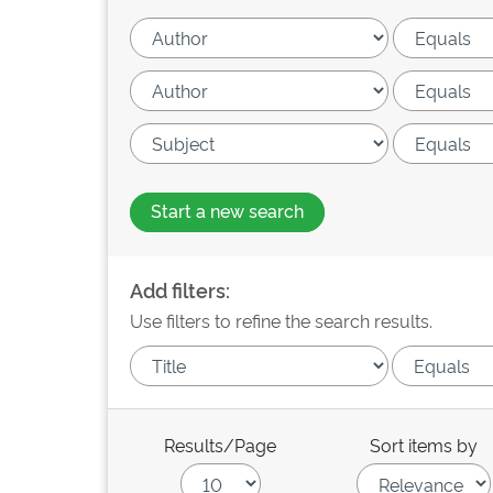
Start a new search
Add filters:
Use filters to refine the search results.
Results/Page
Sort items by