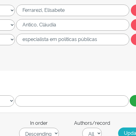
In order
Authors/record