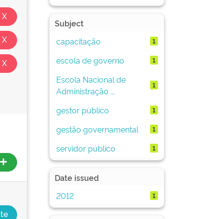
Subject
capacitação
1
escola de governo
1
Escola Nacional de
1
Administração ...
gestor público
1
gestão governamental
1
servidor público
1
Date issued
2012
1