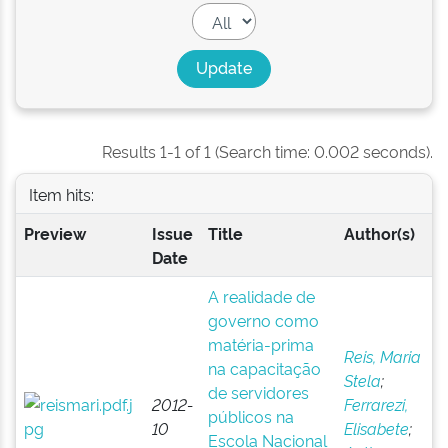
Results 1-1 of 1 (Search time: 0.002 seconds).
Item hits:
Preview
Issue
Title
Author(s)
Date
A realidade de
governo como
matéria-prima
Reis, Maria
na capacitação
Stela
;
de servidores
2012-
Ferrarezi,
públicos na
10
Elisabete
;
Escola Nacional