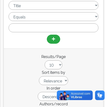
Results/Page
Sort items by
In order
Authors/record