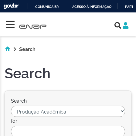
COMUNICA BR
ACESSO À INFORMAÇÃO
PARTI
Skip navigation
IR
PARA
O
CONTEÚDO
Search
Search
Search:
for