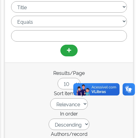
Results/Page
Sort items by
In order
Authors/record