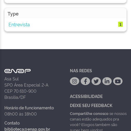
Type
Entrevista
1
NAS REDES
Asa Sul
SPO Área Especial 2-A
CEP 70.610-900
ACESSIBILIDADE
Brasília/DF
DEIXE SEU FEEDBACK
Horário de funcionamento
Compartilhe conosco
se nossos
08h00 às 18h00
canais estão adequados pra
Contato
você? Elogios também são
biblioteca@enap.gov.br
super bem vindos!