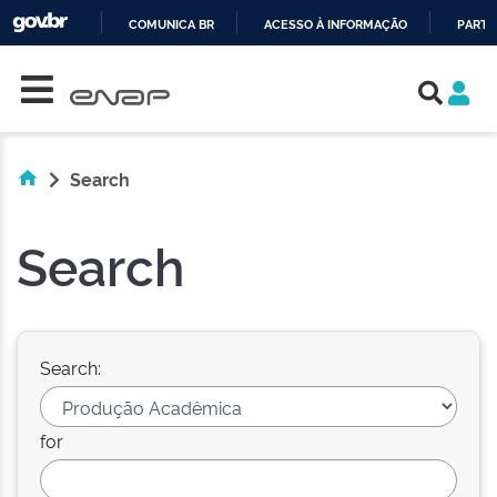
COMUNICA BR
ACESSO À INFORMAÇÃO
PARTI
Skip navigation
IR
PARA
O
CONTEÚDO
Search
Search
Search:
for