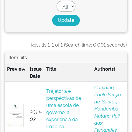
Results 1-1 of 1 (Search time: 0.001 seconds).
Item hits:
Preview
Issue
Title
Author(s)
Date
Carvalho,
Trajetória e
Paulo Sergio
perspectivas de
de
;
Santos,
uma escola de
Handemba
2014-
governo: a
Mutana Poli
03
experiência da
dos
;
Enap na
Fernandes,