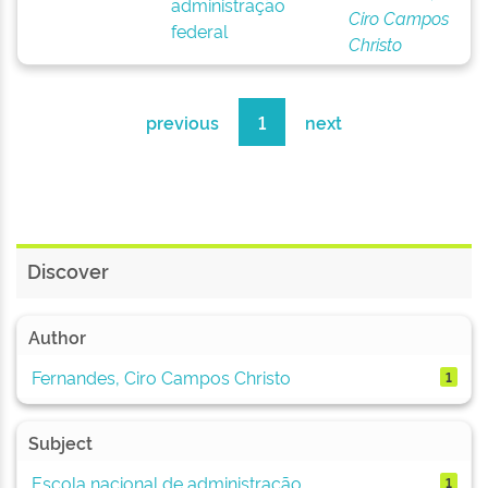
administração
Ciro Campos
federal
Christo
previous
1
next
Discover
Author
Fernandes, Ciro Campos Christo
1
Subject
Escola nacional de administração ...
1