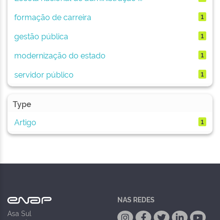
formação de carreira
1
gestão pública
1
modernização do estado
1
servidor público
1
Type
Artigo
1
NAS REDES
Asa Sul