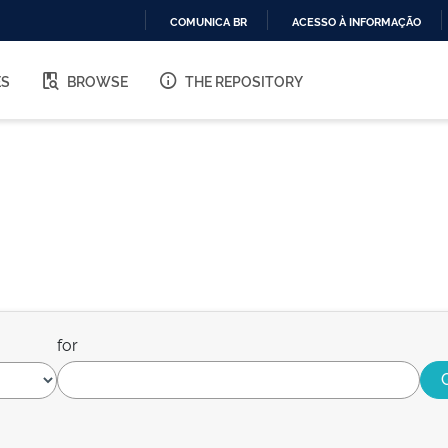
COMUNICA BR
ACESSO À INFORMAÇÃO
IR
PARA
ES
BROWSE
THE REPOSITORY
O
CONTEÚDO
for