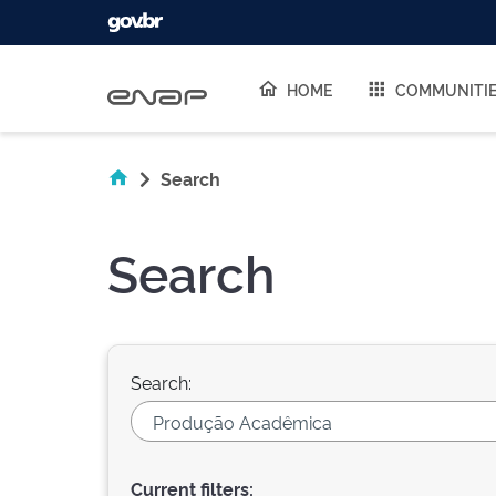
Skip navigation
HOME
COMMUNITI
Search
Search
Search:
Current filters: