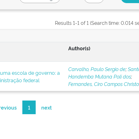
Results 1-1 of 1 (Search time: 0.014 s
Author(s)
Carvalho, Paulo Sergio de
;
Sant
e uma escola de governo: a
Handemba Mutana Poli dos
;
nistração federal
Fernandes, Ciro Campos Christo
revious
1
next