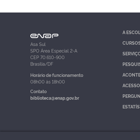
A ESCO
CURSO
Asa Sul
SPO Área Especial 2-A
SERVIÇ
CEP 70.610-900
Brasília/DF
PESQUI
ACONT
Horário de funcionamento
08h00 às 18h00
ACESSO
Contato
PERGUN
biblioteca@enap.gov.br
ESTATÍS