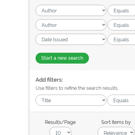
Start a new search
Add filters:
Use filters to refine the search results.
Results/Page
Sort items by