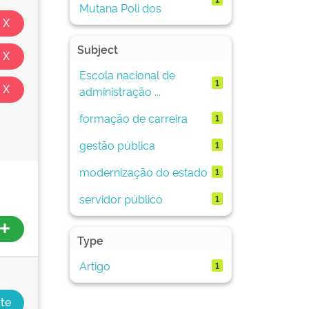
Mutana Poli dos
Subject
Escola nacional de
1
administração ...
formação de carreira
1
gestão pública
1
modernização do estado
1
servidor público
1
Type
Artigo
1