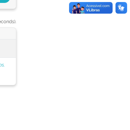
econds).
os,