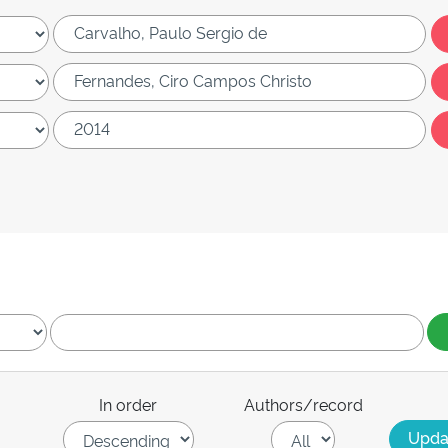
In order
Authors/record