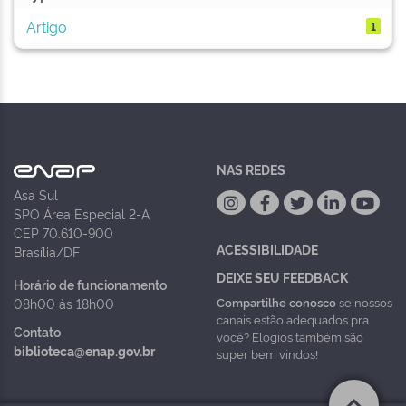
Artigo
1
NAS REDES
Asa Sul
SPO Área Especial 2-A
CEP 70.610-900
ACESSIBILIDADE
Brasília/DF
DEIXE SEU FEEDBACK
Horário de funcionamento
Compartilhe conosco
se nossos
08h00 às 18h00
canais estão adequados pra
Contato
você? Elogios também são
biblioteca@enap.gov.br
super bem vindos!