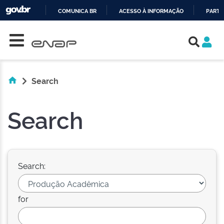
COMUNICA BR
ACESSO À INFORMAÇÃO
PARTI
Skip navigation
IR
PARA
O
CONTEÚDO
Search
Search
Search:
for