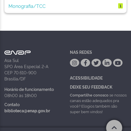
Monografia/TCC
1
NAS REDES
Asa Sul
SPO Área Especial 2-A
CEP 70.610-900
ACESSIBILIDADE
Brasília/DF
DEIXE SEU FEEDBACK
Horário de funcionamento
Compartilhe conosco
se nossos
08h00 às 18h00
canais estão adequados pra
Contato
você? Elogios também são
biblioteca@enap.gov.br
super bem vindos!