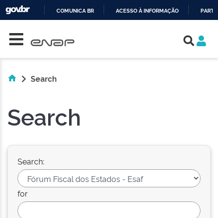
COMUNICA BR
ACESSO À INFORMAÇÃO
PARTI
Skip navigation
IR
PARA
O
CONTEÚDO
Search
Search
Search:
for