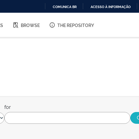
COMUNICA BR
ACESSO À INFORMAÇÃO
IR
PARA
ES
BROWSE
THE REPOSITORY
O
CONTEÚDO
for