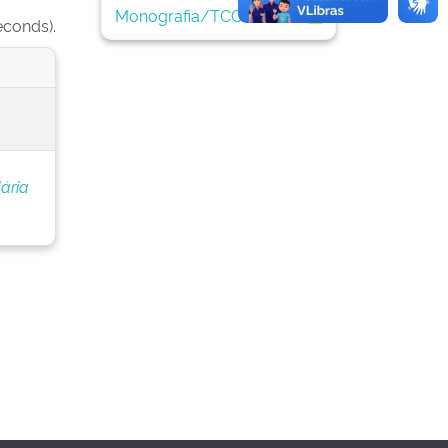
Monografia/TCC
1
econds).
ária