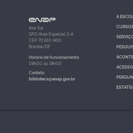
A ESCO
CURSO
Asa Sul
SPO Área Especial 2-A
SERVIÇ
CEP 70.610-900
Brasília/DF
PESQUI
ACONT
Horário de funcionamento
08h00 às 18h00
ACESSO
Contato
PERGUN
biblioteca@enap.gov.br
ESTATÍS