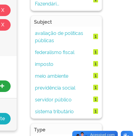
Fazendári...
Subject
avaliação de políticas
1
públicas
federalismo fiscal
1
imposto
1
meio ambiente
1
previdência social
1
servidor público
1
sistema tributário
1
Type