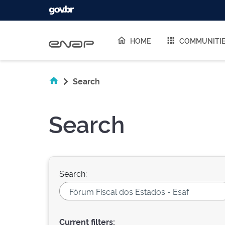
Skip navigation
HOME
COMMUNITI
Search
Search
Search:
Current filters: