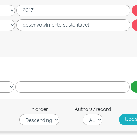
In order
Authors/record