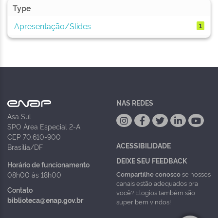
Type
Apresentação/Slides
1
NAS REDES
Asa Sul
SPO Área Especial 2-A
CEP 70.610-900
ACESSIBILIDADE
Brasília/DF
DEIXE SEU FEEDBACK
Horário de funcionamento
Compartilhe conosco
se nossos
08h00 às 18h00
canais estão adequados pra
Contato
você? Elogios também são
biblioteca@enap.gov.br
super bem vindos!