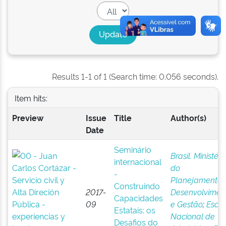
Results 1-1 of 1 (Search time: 0.056 seconds).
Item hits:
Preview
Issue
Title
Author(s)
Date
Seminário
Brasil. Ministéri
internacional
do
-
Planejamento
Construindo
2017-
Desenvolvimen
Capacidades
09
e Gestão
;
Escol
Estatais: os
Nacional de
Desafios do