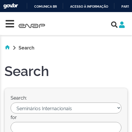
COMUNICA BR
ACESSO À INFORMAÇÃO
PARTI
Skip navigation
IR
PARA
O
CONTEÚDO
Search
Search
Search:
for