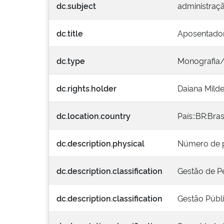
dc.subject
administraç
dc.title
Aposentadori
dc.type
Monografia
dc.rights.holder
Daiana Mild
dc.location.country
País::BR:Bras
dc.description.physical
Número de p
dc.description.classification
Gestão de P
dc.description.classification
Gestão Públ