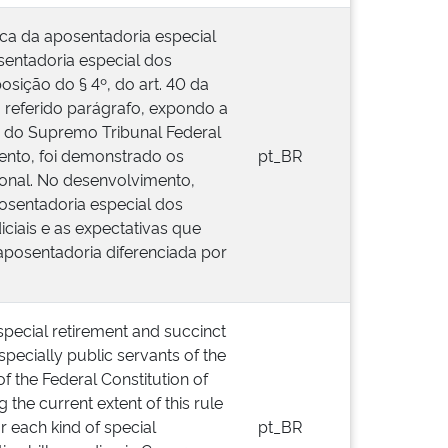
rca da aposentadoria especial
osentadoria especial dos
sição do § 4º, do art. 40 da
o referido parágrafo, expondo a
s do Supremo Tribunal Federal
ento, foi demonstrado os
pt_BR
ional. No desenvolvimento,
osentadoria especial dos
iciais e as expectativas que
posentadoria diferenciada por
special retirement and succinct
pecially public servants of the
of the Federal Constitution of
 the current extent of this rule
r each kind of special
pt_BR