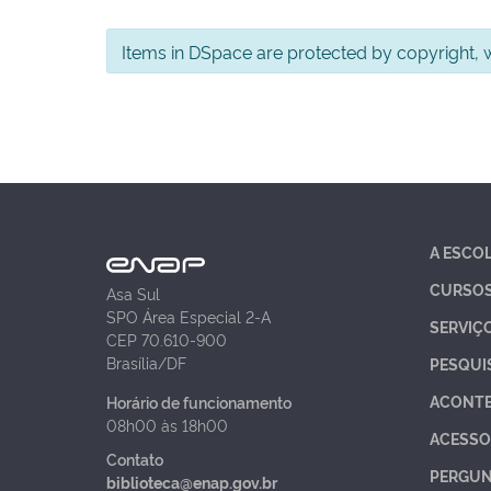
Items in DSpace are protected by copyright, wi
A ESCO
CURSO
Asa Sul
SPO Área Especial 2-A
SERVIÇ
CEP 70.610-900
Brasília/DF
PESQUI
ACONT
Horário de funcionamento
08h00 às 18h00
ACESSO
Contato
PERGUN
biblioteca@enap.gov.br