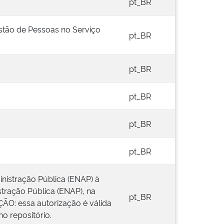
pt_BR
estão de Pessoas no Serviço
pt_BR
pt_BR
pt_BR
pt_BR
pt_BR
inistração Pública (ENAP) à
stração Pública (ENAP), na
pt_BR
ÇÃO: essa autorização é válida
o repositório.