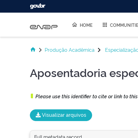
Skip navigation
HOME
COMMUNITI
Produção Acadêmica
Especializaçã
Aposentadoria espec
Please use this identifier to cite or link to thi
Visualizar arquivos
Full metadata record