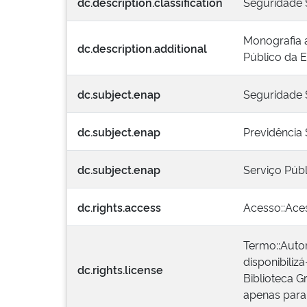
dc.description.classification
Seguridade S
Monografia a
dc.description.additional
Público da E
dc.subject.enap
Seguridade 
dc.subject.enap
Previdência 
dc.subject.enap
Serviço Públ
dc.rights.access
Acesso::Ace
Termo::Autor
disponibiliz
dc.rights.license
Biblioteca G
apenas para 