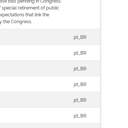
ive bills pending in Congress.
f special retirement of public
xpectations that link the
by the Congress.
pt_BR
pt_BR
pt_BR
pt_BR
pt_BR
pt_BR