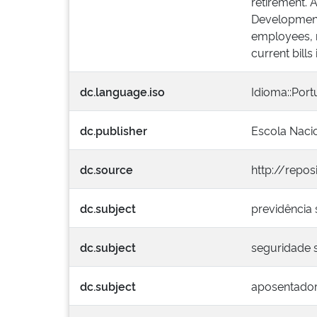
retirement. 
Development, 
employees, ri
current bill
dc.language.iso
Idioma::Por
dc.publisher
Escola Naci
dc.source
http://repos
dc.subject
previdência 
dc.subject
seguridade s
dc.subject
aposentador