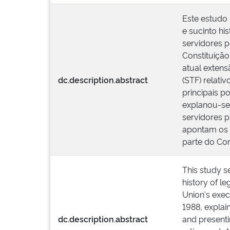
Este estudo 
e sucinto hi
servidores p
Constituição
atual exten
dc.description.abstract
(STF) relat
principais p
explanou-se
servidores p
apontam os 
parte do Co
This study s
history of l
Union's execu
1988, explain
dc.description.abstract
and presenti