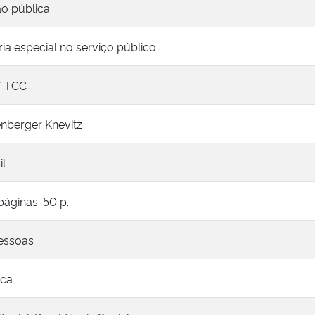
ão pública
a especial no serviço público
/ TCC
enberger Knevitz
il
áginas: 50 p.
essoas
ica