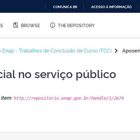
COMUNICA BR
ACESSO À INFORMAÇÃO
IR
PARA
ES
BROWSE
THE REPOSITORY
O
CONTEÚDO
o Enap - Trabalhos de Conclusão de Curso (TCC)
Aposent
ial no serviço público
s item:
http://repositorio.enap.gov.br/handle/1/2674