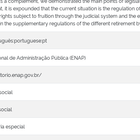
As a complement, we demonstrated the main points of legislat
it is expounded that the current situation is the regulation o
ghts subject to fruition through the judicial system and the e
s in the supplementary regulations of the different retirement 
tuguês:portuguese:pt
onal de Administração Pública (ENAP)
itorio.enap.gov.br/
social
ocial
ia especial