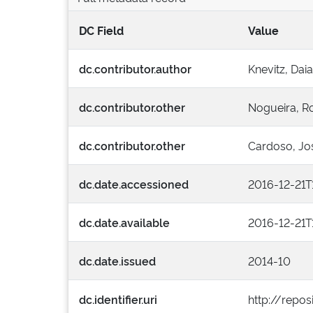
DC Field
Value
dc.contributor.author
Knevitz, Dai
dc.contributor.other
Nogueira, Ro
dc.contributor.other
Cardoso, Jo
dc.date.accessioned
2016-12-21T
dc.date.available
2016-12-21T
dc.date.issued
2014-10
dc.identifier.uri
http://repos