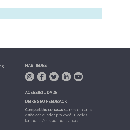
NAS REDES
OS
ACESSIBILIDADE
DEIXE SEU FEEDBACK
Compartilhe conosco
se nossos canais
estão adequados pra você? Elogios
também são super bem vindos!