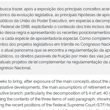
busca trazer, após a exposição dos principais conceitos ace
stórico da evolução legislativa, as principais hipóteses de ap
úblicos da União do Poder Executivo, em especial a decompo
 Federal de 1988, explicitando o conteúdo dos três incisos d
são dessa regra e apresentando os recentes posicionamento
ivo a cada espécie de aposentadoria especial. Como complem
ontos dos projetos legislativos em trâmite no Congresso Nac
 o atual panorama que se encontra a regulamentação da ap
úblicos, os direitos passíveis de fruição por meio das vias jud
atuais projetos de lei complementar na regulamentação da a
ngresso Nacional.
eeks to bring, after exposure of the main concepts about the 
egislative developments, the main assumptions of retirement es
tive branch, particularly the decomposition of § 4 of art. 40 
ing the contents of the three items of said paragraph, showing
ng the recent positions of the Federal Supreme Court (STF) fo