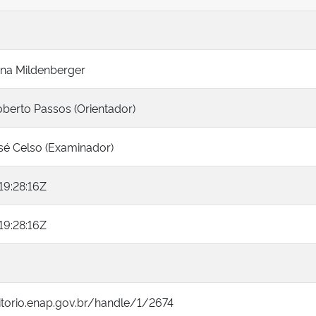
ana Mildenberger
berto Passos (Orientador)
sé Celso (Examinador)
19:28:16Z
19:28:16Z
itorio.enap.gov.br/handle/1/2674