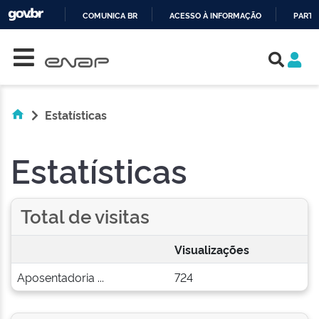
COMUNICA BR
ACESSO À INFORMAÇÃO
PARTI
Skip navigation
IR
PARA
O
CONTEÚDO
Estatísticas
Estatísticas
Total de visitas
Visualizações
Aposentadoria ...
724