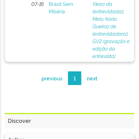
07-16
Brasil Sem
Vieira da
Miséria
(entrevistada)
;
Melo, Karla
Queiroz de
(entrevistadora)
;
GV2 (gravação e
edição da
entrevista)
previous
1
next
Discover