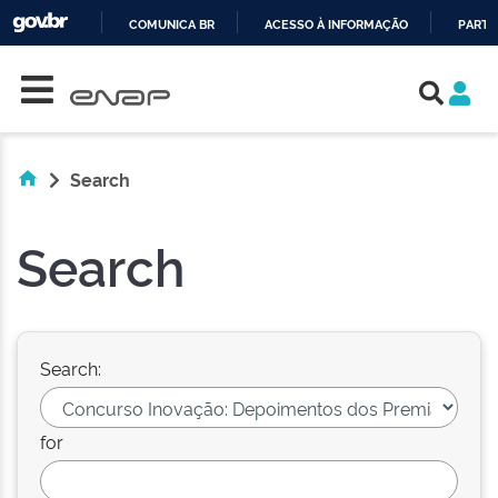
COMUNICA BR
ACESSO À INFORMAÇÃO
PARTI
Skip navigation
IR
PARA
O
CONTEÚDO
Search
Search
Search:
for