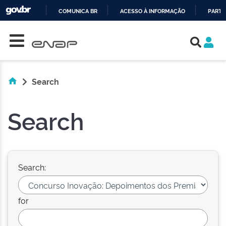
COMUNICA BR
ACESSO À INFORMAÇÃO
PARTI
Skip navigation
IR
PARA
O
CONTEÚDO
Search
Search
Search:
for