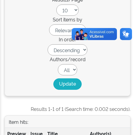
Sort items by
In order
Authors/record
Results 1-1 of 1 (Search time: 0.002 seconds).
Item hits:
Preview
Issue
Title
Author(s)