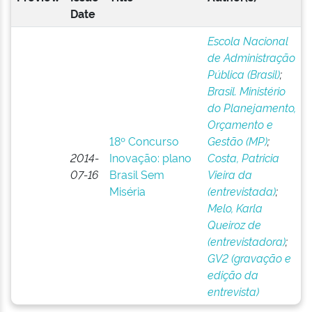
Date
Escola Nacional
de Administração
Pública (Brasil)
;
Brasil. Ministério
do Planejamento,
Orçamento e
18º Concurso
Gestão (MP)
;
2014-
Inovação: plano
Costa, Patricia
07-16
Brasil Sem
Vieira da
Miséria
(entrevistada)
;
Melo, Karla
Queiroz de
(entrevistadora)
;
GV2 (gravação e
edição da
entrevista)