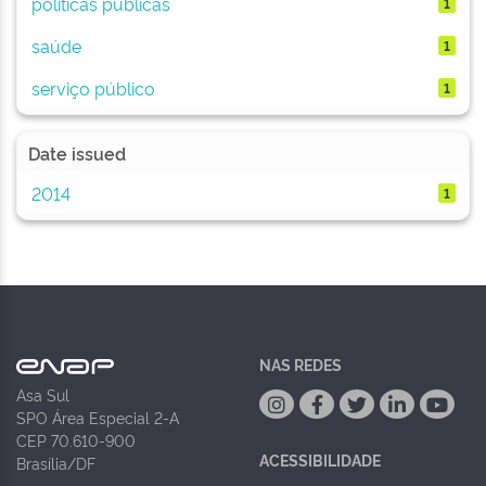
políticas públicas
1
saúde
1
serviço público
1
Date issued
2014
1
NAS REDES
Asa Sul
SPO Área Especial 2-A
CEP 70.610-900
ACESSIBILIDADE
Brasília/DF