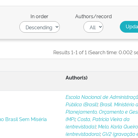
In order
Authors/record
Results 1-1 of 1 (Search time: 0.002 s
Author(s)
Escola Nacional de Administraç
Pública (Brasil)
;
Brasil. Ministério 
Planejamento, Orçamento e Ges
o Brasil Sem Miséria
(MP)
;
Costa, Patricia Vieira da
(entrevistada)
;
Melo, Karla Queir
(entrevistadora)
;
GV2 (gravação 