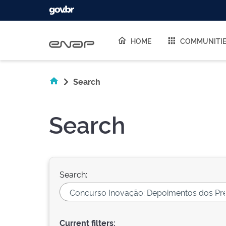
Skip navigation
HOME
COMMUNITI
Search
Search
Search:
Current filters: