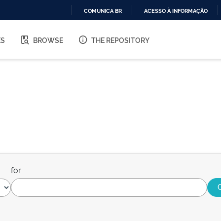
COMUNICA BR
ACESSO À INFORMAÇÃO
IR
PARA
ES
BROWSE
THE REPOSITORY
O
CONTEÚDO
for