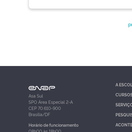
p
A ESCO
CURSO
Asa Sul
SPO Área Especial 2-A
SERVIÇ
CEP 70.610-900
Brasília/DF
PESQUI
ACONT
Horário de funcionamento
08h00 às 18h00