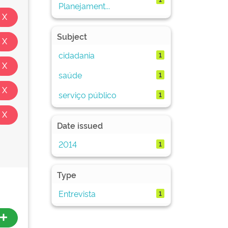
Planejament...
Subject
cidadania
1
saúde
1
serviço público
1
Date issued
2014
1
Type
Entrevista
1