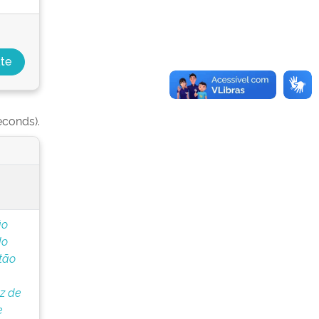
econds).
ão
do
tão
oz de
e