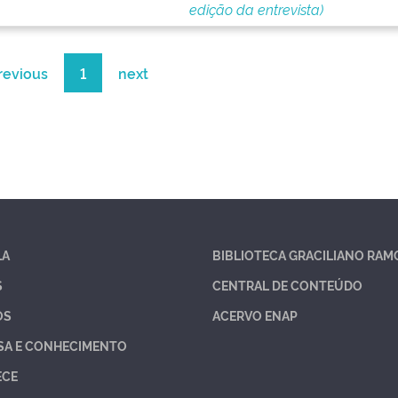
edição da entrevista)
revious
1
next
LA
BIBLIOTECA GRACILIANO RAM
S
CENTRAL DE CONTEÚDO
OS
ACERVO ENAP
SA E CONHECIMENTO
ECE