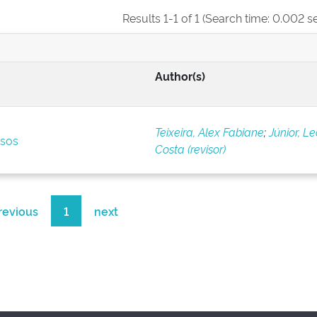
Results 1-1 of 1 (Search time: 0.002 s
Author(s)
Teixeira, Alex Fabiane
;
Júnior, L
rsos
Costa (revisor)
revious
1
next