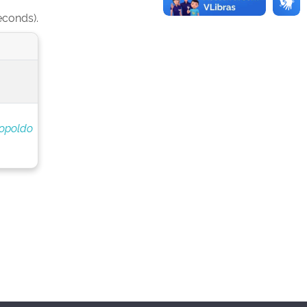
econds).
eopoldo