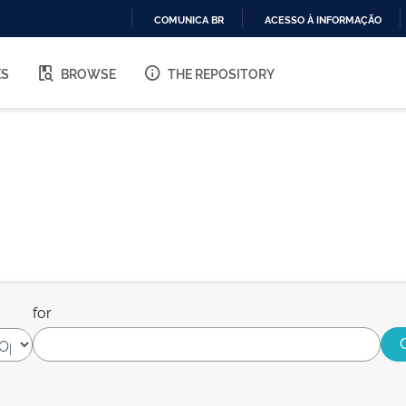
COMUNICA BR
ACESSO À INFORMAÇÃO
IR
PARA
ES
BROWSE
THE REPOSITORY
O
CONTEÚDO
for