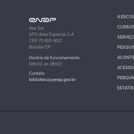
A ESCO
CURSO
Asa Sul
SPO Área Especial 2-A
SERVIÇ
CEP 70.610-900
Brasília/DF
PESQUI
ACONT
Horário de funcionamento
08h00 às 18h00
ACESSO
Contato
PERGUN
biblioteca@enap.gov.br
ESTATÍS