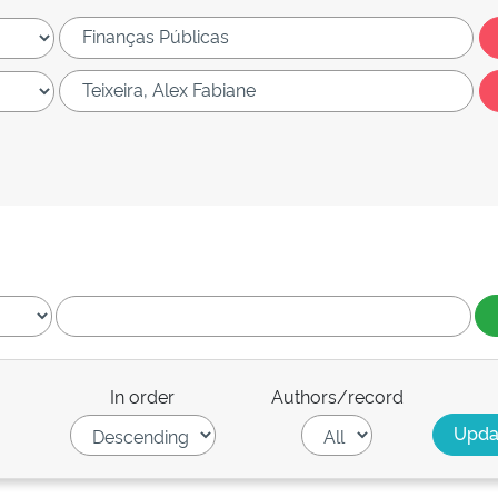
In order
Authors/record