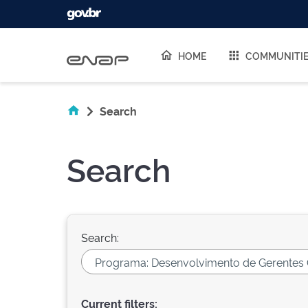
Skip navigation
HOME
COMMUNITI
Search
Search
Search:
Current filters: