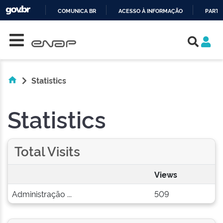
COMUNICA BR
ACESSO À INFORMAÇÃO
PARTI
Skip navigation
IR
PARA
O
CONTEÚDO
Statistics
Statistics
Total Visits
Views
Administração ...
509