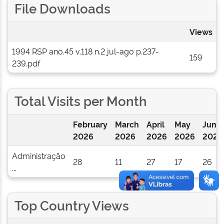
File Downloads
Views
1994 RSP ano.45 v.118 n.2 jul-ago p.237-
159
239.pdf
Total Visits per Month
February
March
April
May
June
2026
2026
2026
2026
2026
Administração
28
11
27
17
26
...
Top Country Views