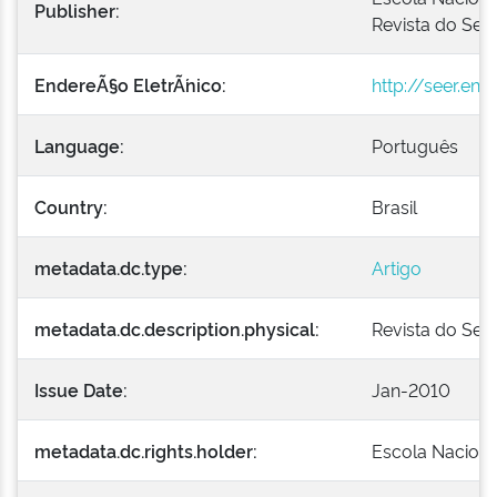
Publisher:
Revista do Serv
EndereÃ§o EletrÃ´nico:
http://seer.en
Language:
Português
Country:
Brasil
metadata.dc.type:
Artigo
metadata.dc.description.physical:
Revista do Servi
Issue Date:
Jan-2010
metadata.dc.rights.holder:
Escola Naciona