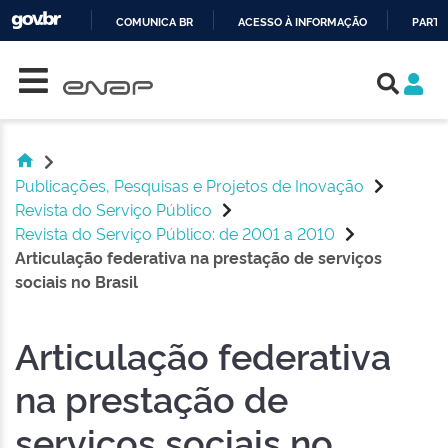
COMUNICA BR
ACESSO À INFORMAÇÃO
PARTI
Skip navigation
IR
PARA
O
CONTEÚDO
Publicações, Pesquisas e Projetos de Inovação
Revista do Serviço Público
Revista do Serviço Público: de 2001 a 2010
Articulação federativa na prestação de serviços
sociais no Brasil
Articulação federativa
na prestação de
serviços sociais no