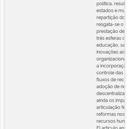
política, resu
estados e muni
repartição dos 
resgata-se o p
prestação de s
três esferas de
educação, saúd
inovações ado
organizacionais
a incorporação
controle das po
fluxos de recur
adoção de novo
descentralizaç
ainda os impac
articulação fe
reformas nos si
recursos huma
El artículo ana