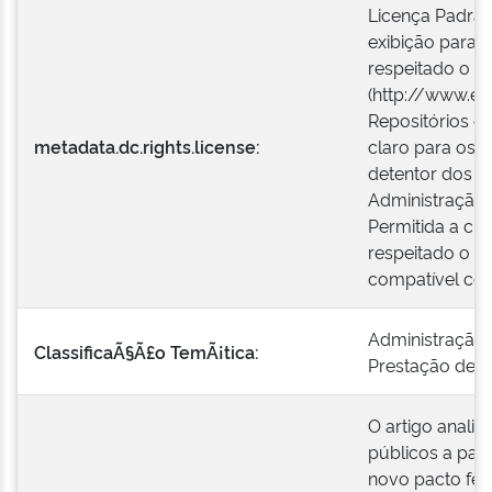
Licença Padrão
exibição para 
respeitado o cr
(http://www.en
Repositórios o
metadata.dc.rights.license:
claro para os 
detentor dos di
Administração 
Permitida a cr
respeitado o cr
compatível com
Administração 
ClassificaÃ§Ã£o TemÃ¡tica:
Prestação de S
O artigo anali
públicos a par
novo pacto fe