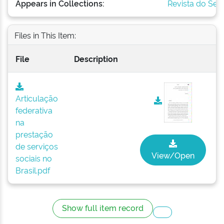
Appears in Collections:
Revista do Ser
Files in This Item:
File
Description
Articulação
federativa
na
prestação
de serviços
View/Open
sociais no
Brasil.pdf
Show full item record