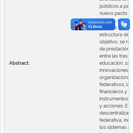
públicos a part
nuevo pacto fe
política, resul
estados y muni
estructura de r
objetivo, se r
de prestación 
entre las tres 
Abstract:
educación, salu
innovaciones a
organizacionale
federativos; la
financieros y d
instrumentos j
y acciones. El 
descentralizaci
federativa, in
los sistemas ad