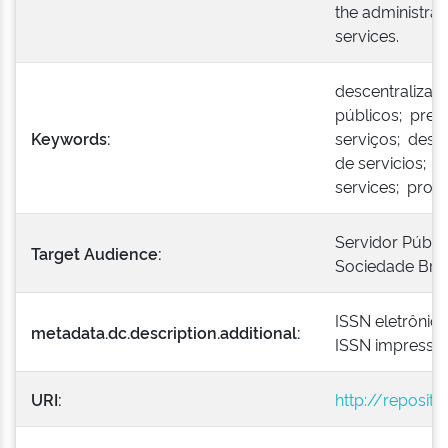
the administra
services.
descentralizaç
públicos; pres
Keywords:
serviços; desce
de servicios; d
services; provi
Servidor Públi
Target Audience:
Sociedade Bras
ISSN eletrônic
metadata.dc.description.additional:
ISSN impresso
URI:
http://reposit