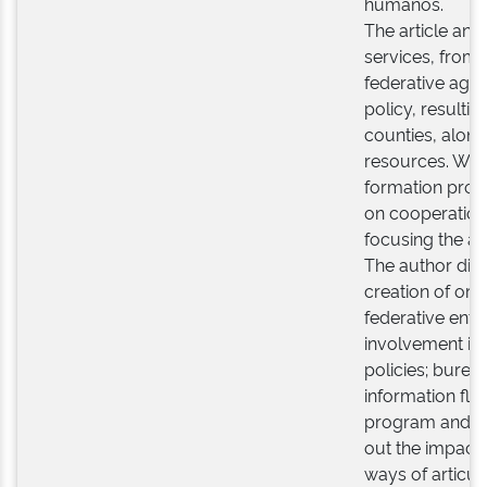
humanos.
The article ana
services, from 
federative agr
policy, resultin
counties, along
resources. With
formation proc
on cooperation
focusing the ar
The author dis
creation of org
federative entit
involvement in 
policies; burea
information flo
program and act
out the impacts
ways of articul