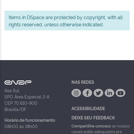
Items in DSpace are protected by copyright, with all
rights reserved, unless otherwise indicated.
NAS REDES
Asa Sul
SPO Área Especial 2-A
CEP 70.610-900
ACESSIBILIDADE
Brasília/DF
DEIXE SEU FEEDBACK
Horário de funcionamento
Compartilhe conosco
se nossos
08h00 às 18h00
canais estão adequados pra