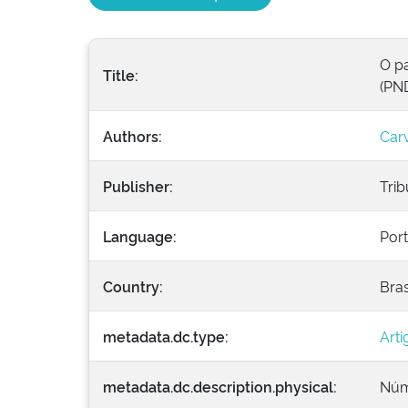
O p
Title:
(PN
Authors:
Carv
Publisher:
Trib
Language:
Por
Country:
Bras
metadata.dc.type:
Arti
metadata.dc.description.physical:
Núme