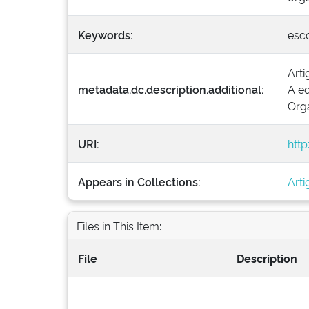
Keywords:
esc
Arti
metadata.dc.description.additional:
A ed
Org
URI:
http
Appears in Collections:
Art
Files in This Item:
File
Description