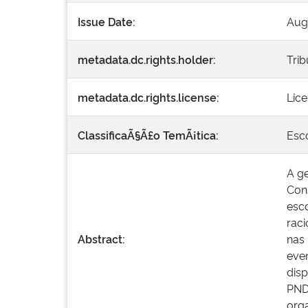
Issue Date:
Aug
metadata.dc.rights.holder:
Trib
metadata.dc.rights.license:
Lic
ClassificaÃ§Ã£o TemÃ¡tica:
Esc
A ge
Cons
esco
raci
Abstract:
nas
even
disp
PNDP
orga