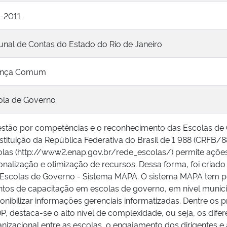
-2011
unal de Contas do Estado do Rio de Janeiro
ença Comum
ola de Governo
stão por competências e o reconhecimento das Escolas de Gov
tituição da República Federativa do Brasil de 1 988 (CRFB/88
las (http://www2.enap.gov.br/rede_escolas/) permite ações 
onalização e otimização de recursos. Dessa forma, foi cria
 Escolas de Governo - Sistema MAPA. O sistema MAPA tem por
tos de capacitação em escolas de governo, em nível municipa
onibilizar informações gerenciais informatizadas. Dentre os p
, destaca-se o alto nível de complexidade, ou seja, os difer
nizacional entre as escolas, o engajamento dos dirigentes e 