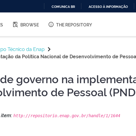
COMUNICA BR
ACESSO À INFORMAÇÃO
IR
PARA
ES
BROWSE
THE REPOSITORY
O
CONTEÚDO
rpo Técnico da Enap
ação da Política Nacional de Desenvolvimento de Pessoa.
 de governo na implementa
lvimento de Pessoal (PND
s item:
http://repositorio.enap.gov.br/handle/1/1644