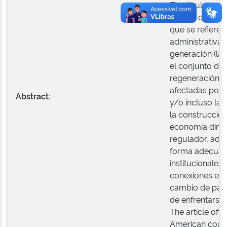
El artículo con
Estado en los 
que se refiere 
administrativa"
generación (la
el conjunto de
regeneración de
afectadas por l
Abstract:
y/o incluso la 
la construcció
economía dinám
regulador, ade
forma adecuada
institucionales
conexiones ent
cambio de para
de enfrentarse.
The article offe
American countri