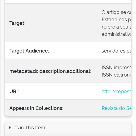
O artigo se co
Estado nos paí
Target:
refere a seu ap
administrativa"
Target Audience:
servidores públ
ISSN impresso
metadata.dc.description.additional:
ISSN eletrônic
URI:
http://reposit
Appears in Collections:
Revista do Ser
Files in This Item: