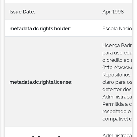
Issue Date:
Apr-1998
metadata.dc.rights.holder:
Escola Naciona
Licença Padrão
para uso educa
o crédito ao aut
(http://www.en
Repositórios o
metadata.dc.rights.license:
claro para os 
detentor dos di
Administração 
Permitida a cr
respeitado o cr
compatível com
Administração 