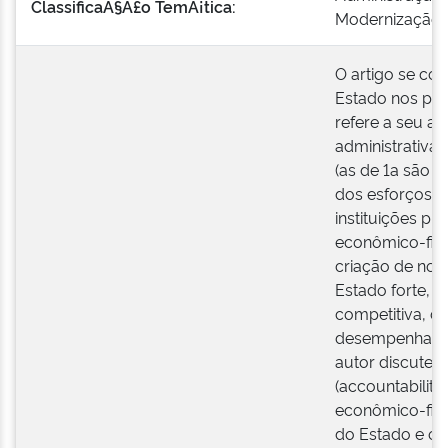
ClassificaÃ§Ã£o TemÃ¡tica:
Modernização. 
O artigo se co
Estado nos paí
refere a seu ap
administrativa
(as de 1a são 
dos esforços 
instituições pú
econômico-fin
criação de nov
Estado forte,
competitiva, da
desempenhar d
autor discute a
(accountabilit
econômico-fin
do Estado e os