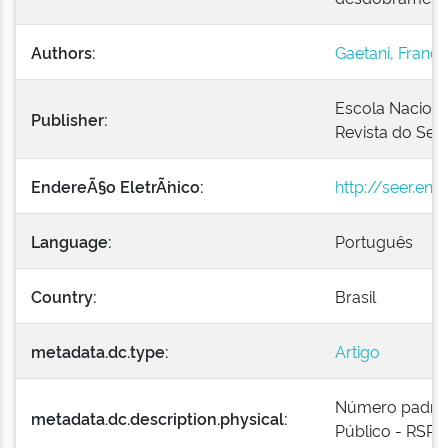
Authors:
Gaetani, Franci
Escola Naciona
Publisher:
Revista do Serv
EndereÃ§o EletrÃ´nico:
http://seer.en
Language:
Português
Country:
Brasil
metadata.dc.type:
Artigo
Número padroniz
metadata.dc.description.physical:
Público - RSP, 