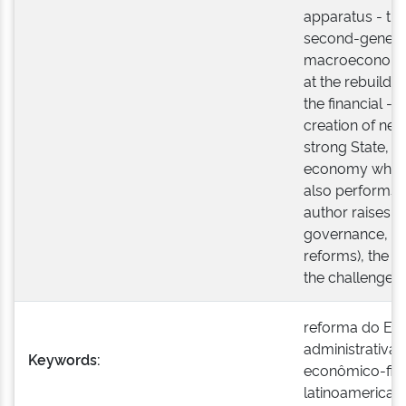
apparatus - the
second-generati
macroeconomic 
at the rebuildin
the financial - 
creation of new
strong State, 
economy where i
also performs i
author raises in
governance, re
reforms), the 
the challenges 
reforma do Est
administrativa
Keywords:
econômico-fina
latinoamerican