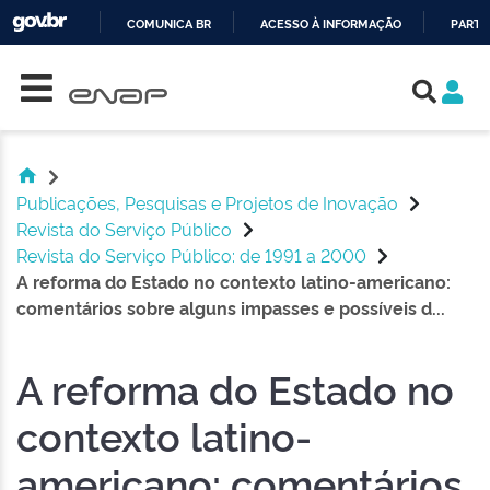
COMUNICA BR
ACESSO À INFORMAÇÃO
PARTI
Skip navigation
IR
PARA
O
CONTEÚDO
Publicações, Pesquisas e Projetos de Inovação
Revista do Serviço Público
Revista do Serviço Público: de 1991 a 2000
A reforma do Estado no contexto latino-americano:
comentários sobre alguns impasses e possíveis d...
A reforma do Estado no
contexto latino-
americano: comentários