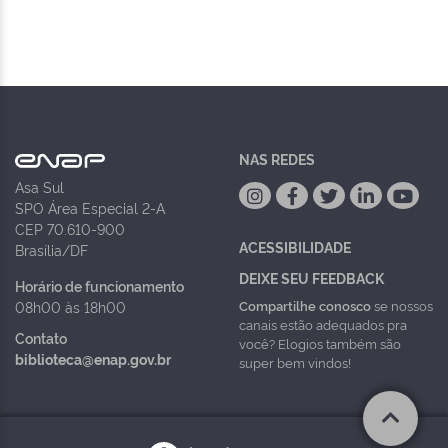
NAS REDES
Asa Sul
SPO Área Especial 2-A
CEP 70.610-900
ACESSIBILIDADE
Brasília/DF
DEIXE SEU FEEDBACK
Horário de funcionamento
Compartilhe conosco
se nossos
08h00 às 18h00
canais estão adequados pra
Contato
você? Elogios também são
biblioteca@enap.gov.br
super bem vindos!