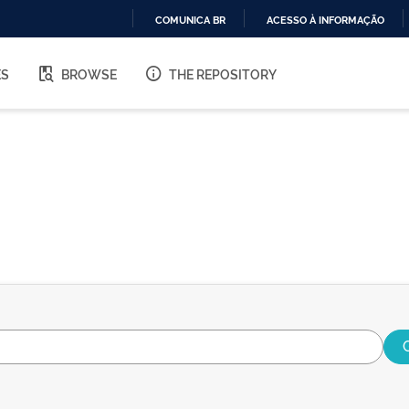
COMUNICA BR
ACESSO À INFORMAÇÃO
IR
PARA
ES
BROWSE
THE REPOSITORY
O
CONTEÚDO