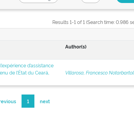
Results 1-1 of 1 (Search time: 0.986 s
Author(s)
 l’expérience d’assistance
enu de l’État du Ceará,
Villarosa, Francesco Notarbartol
revious
1
next