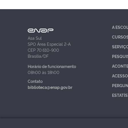
A ESCO
CURSO
Asa Sul
SPO Área Especial 2-A
SERVIÇ
CEP 70.610-900
Brasília/DF
PESQUI
ACONT
Horário de funcionamento
08h00 às 18h00
ACESSO
Contato
PERGUN
biblioteca@enap.gov.br
ESTATÍS