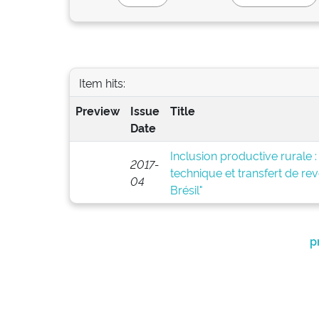
Item hits:
Preview
Issue
Title
Date
Inclusion productive rurale :
2017-
technique et transfert de rev
04
Brésil"
p