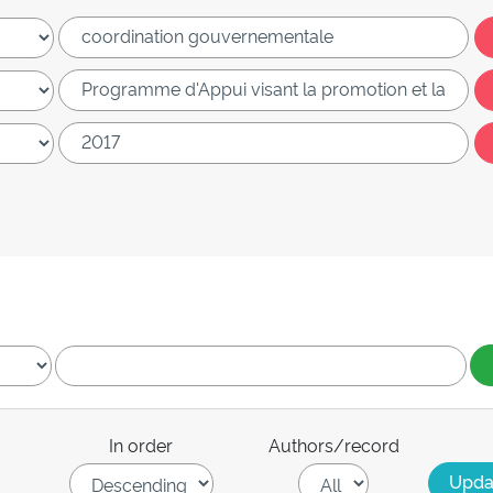
In order
Authors/record