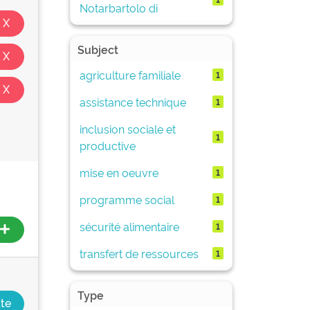
Notarbartolo di
Subject
agriculture familiale
1
assistance technique
1
inclusion sociale et
1
productive
mise en oeuvre
1
programme social
1
sécurité alimentaire
1
transfert de ressources
1
Type