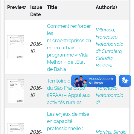
Preview
Issue
Title
Author(s)
Date
Comment renforcer
Villarosa,
les
Francesco
microentreprises en
2016-
Notarbartolo
milieu urbain: le
10
di
;
Curralero,
programme « Vida
Cláudia
Melhor » de l’État
Baddini
de Bahia
Territoire du Sertão
Villarosa,
2016-
du São Francisco
Francesco
10
(IRPAA) – Appui aux
Notarbartolo
activités rurales
di
Les enjeux de mise
en capacité
professionnelle :
2016-
Martins, Sérgio