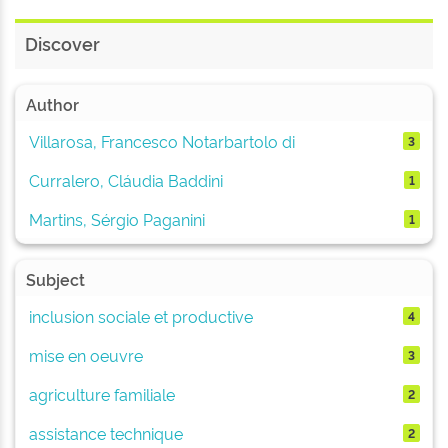
Discover
Author
Villarosa, Francesco Notarbartolo di
3
Curralero, Cláudia Baddini
1
Martins, Sérgio Paganini
1
Subject
inclusion sociale et productive
4
mise en oeuvre
3
agriculture familiale
2
assistance technique
2