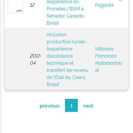
l’expérience du
12
Paganini
Pronatec/BSM à
Senador Canedo,
Brésil
Inclusion
productive rurale :
l’expérience
Villarosa,
2017-
d’assistance
Francesco
04
technique et
Notarbartolo
transfert de revenu
di
de l’État du Ceará,
Brésil"
previous
1
next