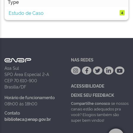
Type
Estudo de Caso
4
NAS REDES
Asa Sul
SPO Área Especial 2-A
CEP 70.610-900
ACESSIBILIDADE
Brasília/DF
DEIXE SEU FEEDBACK
Horário de funcionamento
Compartilhe conosco
se nossos
08h00 às 18h00
canais estão adequados pra
Contato
você? Elogios também são
biblioteca@enap.gov.br
super bem vindos!