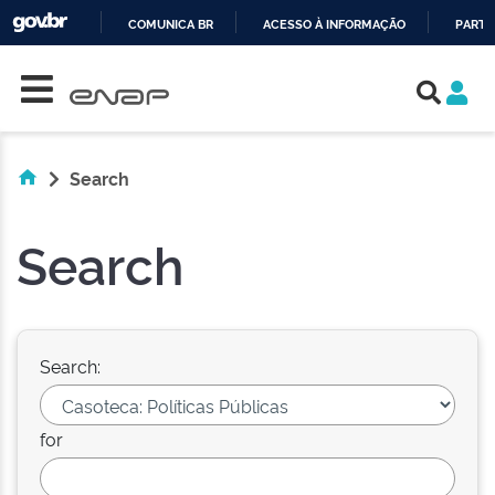
COMUNICA BR
ACESSO À INFORMAÇÃO
PARTI
Skip navigation
IR
PARA
O
CONTEÚDO
Search
Search
Search:
for