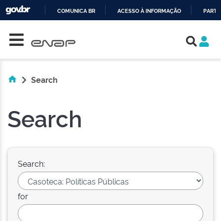
COMUNICA BR
ACESSO À INFORMAÇÃO
PARTI
Skip navigation
IR
PARA
O
CONTEÚDO
Search
Search
Search:
for