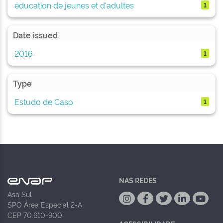
éducation de jeunes et d'adultes
1
Date issued
2016
1
Type
Estudo de Caso
1
NAS REDES
Asa Sul
SPO Área Especial 2-A
CEP 70.610-900