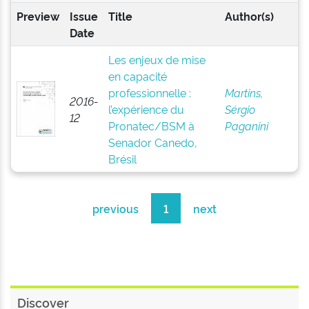
Preview
Issue
Title
Author(s)
Date
Les enjeux de mise
en capacité
professionnelle :
Martins,
2016-
l’expérience du
Sérgio
12
Pronatec/BSM à
Paganini
Senador Canedo,
Brésil
previous
1
next
Discover