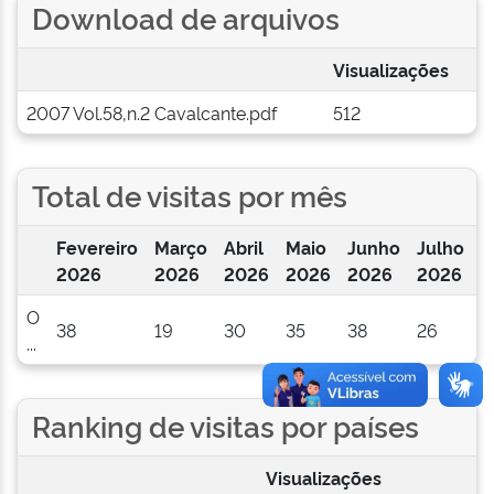
Download de arquivos
Visualizações
2007 Vol.58,n.2 Cavalcante.pdf
512
Total de visitas por mês
Fevereiro
Março
Abril
Maio
Junho
Julho
A
2026
2026
2026
2026
2026
2026
2
O
38
19
30
35
38
26
0
...
Ranking de visitas por países
Visualizações