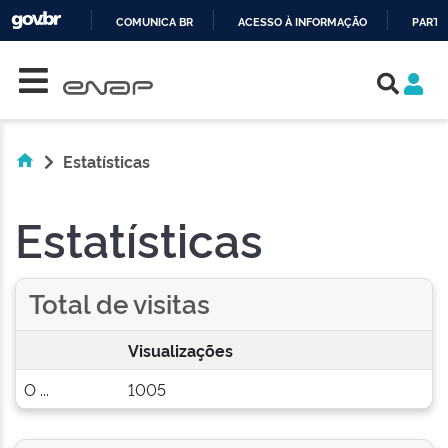
COMUNICA BR
ACESSO À INFORMAÇÃO
PARTI
Skip navigation
IR
PARA
O
CONTEÚDO
Estatísticas
Estatísticas
Total de visitas
Visualizações
O ...
1005