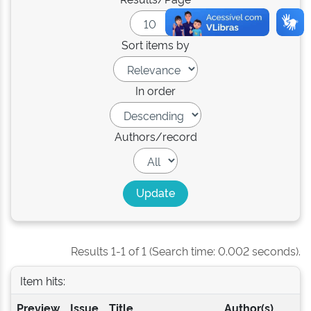
Sort items by
In order
Authors/record
Results 1-1 of 1 (Search time: 0.002 seconds).
Item hits:
Preview
Issue
Title
Author(s)