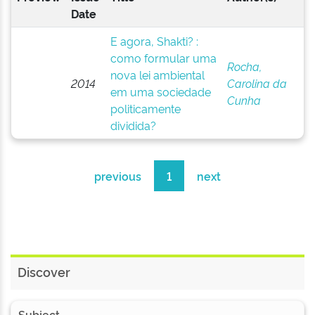
Date
E agora, Shakti? :
como formular uma
Rocha,
nova lei ambiental
2014
Carolina da
em uma sociedade
Cunha
politicamente
dividida?
previous
1
next
Discover
Subject