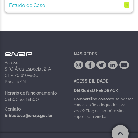
Estudo de Caso
1
NAS REDES
Asa Sul
SPO Área Especial 2-A
CEP 70.610-900
ACESSIBILIDADE
Brasília/DF
DEIXE SEU FEEDBACK
Horário de funcionamento
Compartilhe conosco
se nossos
08h00 às 18h00
canais estão adequados pra
Contato
você? Elogios também são
biblioteca@enap.gov.br
super bem vindos!