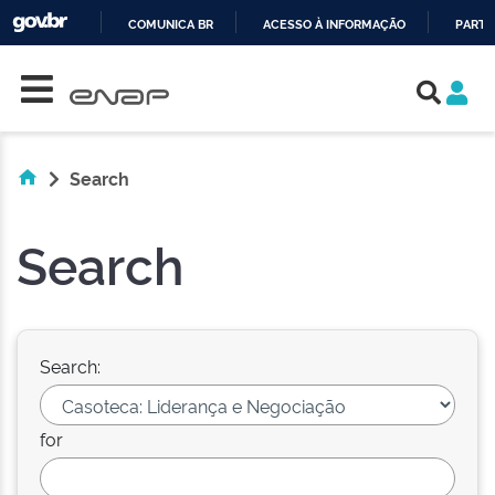
COMUNICA BR
ACESSO À INFORMAÇÃO
PARTI
Skip navigation
IR
PARA
O
CONTEÚDO
Search
Search
Search:
for