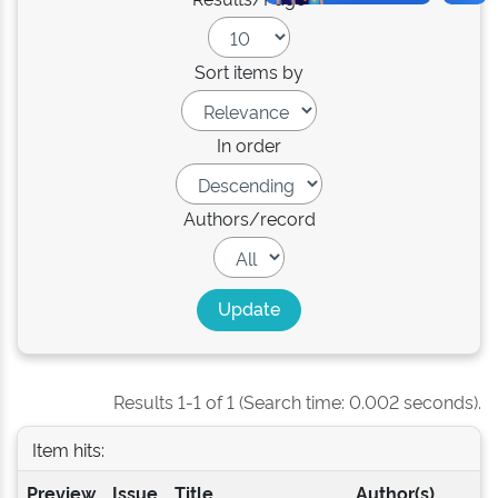
Sort items by
In order
Authors/record
Results 1-1 of 1 (Search time: 0.002 seconds).
Item hits:
Preview
Issue
Title
Author(s)