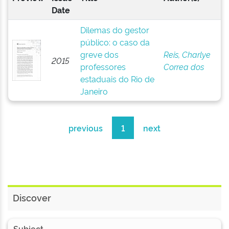
Date
Dilemas do gestor
público: o caso da
greve dos
Reis, Charlye
2015
professores
Correa dos
estaduais do Rio de
Janeiro
previous
1
next
Discover
Subject