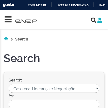
COMUNICA BR
ACESSO À INFORMAÇÃO
PARTI
Skip navigation
IR
PARA
O
CONTEÚDO
Search
Search
Search:
for