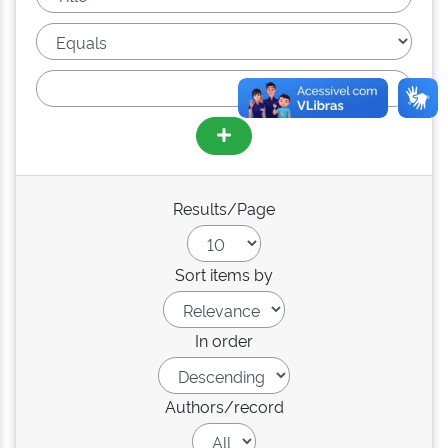
Results/Page
Sort items by
In order
Authors/record