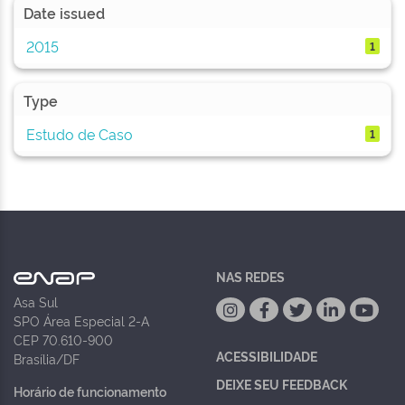
Date issued
2015
1
Type
Estudo de Caso
1
NAS REDES
Asa Sul
SPO Área Especial 2-A
CEP 70.610-900
ACESSIBILIDADE
Brasília/DF
DEIXE SEU FEEDBACK
Horário de funcionamento