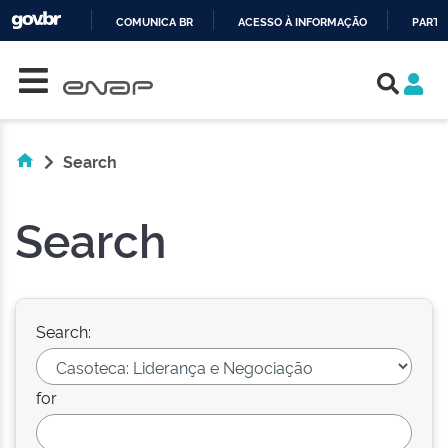
COMUNICA BR
ACESSO À INFORMAÇÃO
PARTI
Skip navigation
IR
PARA
O
CONTEÚDO
Search
Search
Search:
for