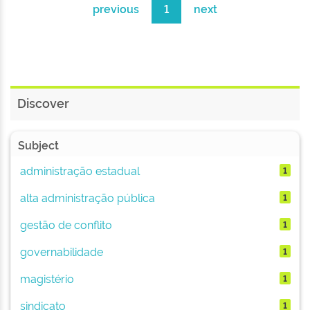
previous
1
next
Discover
Subject
administração estadual
1
alta administração pública
1
gestão de conflito
1
governabilidade
1
magistério
1
sindicato
1