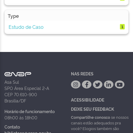
Type
Estudo de Caso
1
NAS REDES
Asa Sul
SPO Área Especial 2-A
CEP 70.610-900
ACESSIBILIDADE
Brasília/DF
DEIXE SEU FEEDBACK
Horário de funcionamento
Compartilhe conosco
se nossos
08h00 às 18h00
canais estão adequados pra
Contato
você? Elogios também são
biblioteca@enap.gov.br