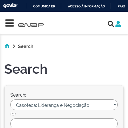
COMUNICA BR
ACESSO À INFORMAÇÃO
PARTI
Skip navigation
IR
PARA
O
CONTEÚDO
Search
Search
Search:
for