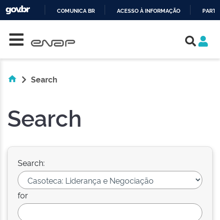
COMUNICA BR
ACESSO À INFORMAÇÃO
PARTI
Skip navigation
IR
PARA
O
CONTEÚDO
Search
Search
Search:
for