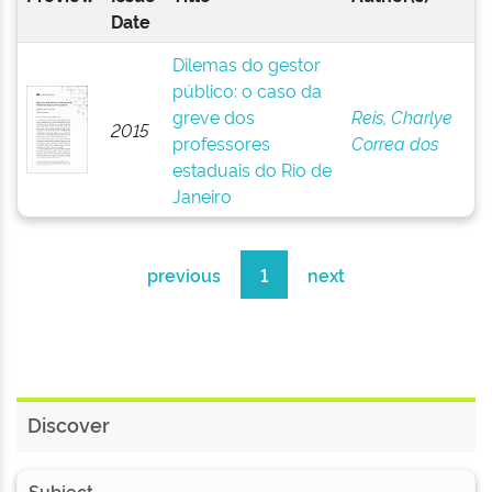
Date
Dilemas do gestor
público: o caso da
greve dos
Reis, Charlye
2015
professores
Correa dos
estaduais do Rio de
Janeiro
previous
1
next
Discover
Subject