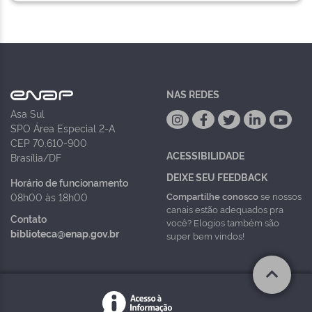
NAS REDES
Asa Sul
SPO Área Especial 2-A
CEP 70.610-900
ACESSIBILIDADE
Brasília/DF
DEIXE SEU FEEDBACK
Horário de funcionamento
Compartilhe conosco
se nossos
08h00 às 18h00
canais estão adequados pra
Contato
você? Elogios também são
biblioteca@enap.gov.br
super bem vindos!