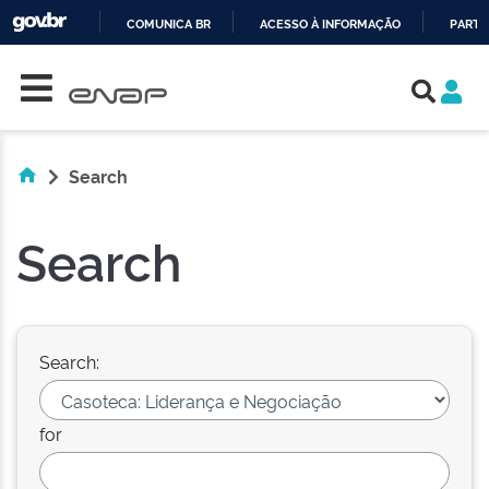
COMUNICA BR
ACESSO À INFORMAÇÃO
PARTI
Skip navigation
IR
PARA
O
CONTEÚDO
Search
Search
Search:
for