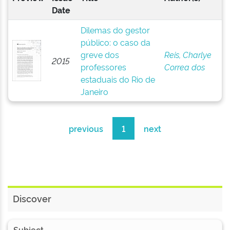
Date
Dilemas do gestor
público: o caso da
greve dos
Reis, Charlye
2015
professores
Correa dos
estaduais do Rio de
Janeiro
previous
1
next
Discover
Subject