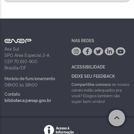
NAS REDES
Asa Sul
SPO Área Especial 2-A
CEP 70.610-900
ACESSIBILIDADE
Brasília/DF
DEIXE SEU FEEDBACK
Horário de funcionamento
Compartilhe conosco
se nossos
08h00 às 18h00
canais estão adequados pra
Contato
você? Elogios também são
biblioteca@enap.gov.br
super bem vindos!