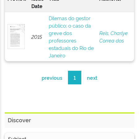
Date
Dilemas do gestor
público: o caso da
greve dos
Reis, Charlye
2015
professores
Correa dos
estaduais do Rio de
Janeiro
previous
1
next
Discover
Subject