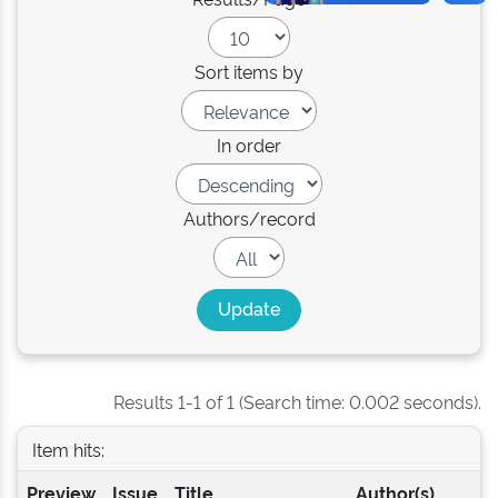
Sort items by
In order
Authors/record
Results 1-1 of 1 (Search time: 0.002 seconds).
Item hits:
Preview
Issue
Title
Author(s)