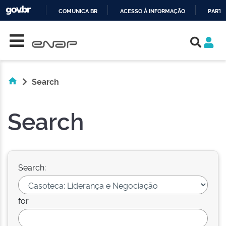
COMUNICA BR
ACESSO À INFORMAÇÃO
PARTI
Skip navigation
IR
PARA
O
CONTEÚDO
Search
Search
Search:
for