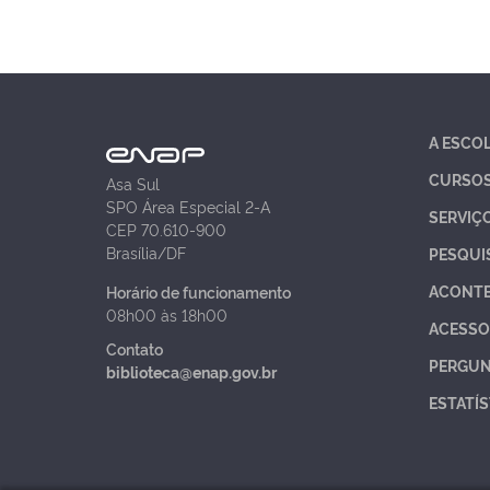
A ESCO
CURSO
Asa Sul
SPO Área Especial 2-A
SERVIÇ
CEP 70.610-900
Brasília/DF
PESQUI
ACONT
Horário de funcionamento
08h00 às 18h00
ACESSO
Contato
PERGUN
biblioteca@enap.gov.br
ESTATÍS