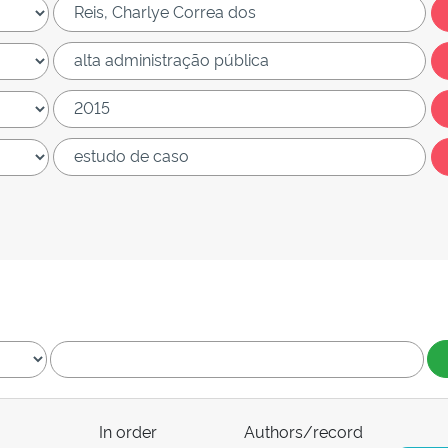
In order
Authors/record