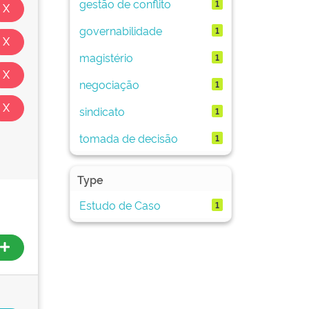
gestão de conflito
1
governabilidade
1
magistério
1
negociação
1
sindicato
1
tomada de decisão
1
Type
Estudo de Caso
1