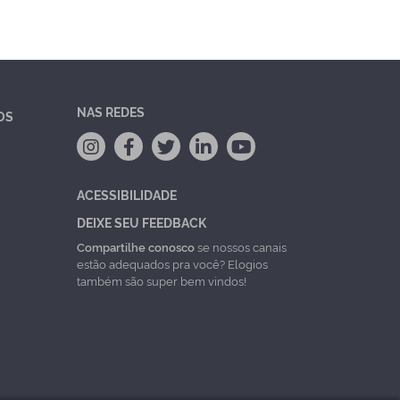
NAS REDES
OS
ACESSIBILIDADE
DEIXE SEU FEEDBACK
Compartilhe conosco
se nossos canais
estão adequados pra você? Elogios
também são super bem vindos!