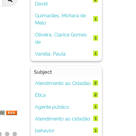
David
Guimarães, Mohara de
1
Melo
Oliveira, Clarice Gomes
1
de
Varella, Paula
1
Subject
Atendimento ao Cidadão
2
Ética
2
Agente público
1
Atendimento ao cidadão
1
behavior
1