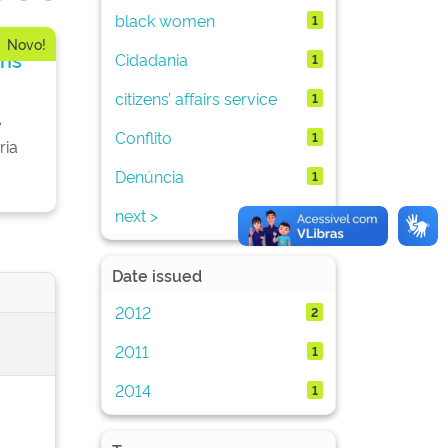
black women
1
Novo!
rns
Cidadania
1
citizens’ affairs service
1
e
Conflito
1
ria
Denúncia
1
next >
Date issued
2012
2
2011
1
2014
1