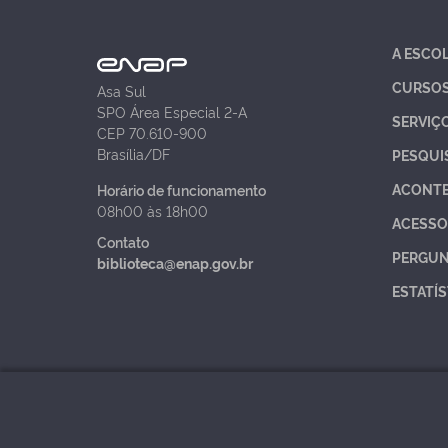
A ESCO
CURSO
Asa Sul
SPO Área Especial 2-A
SERVIÇ
CEP 70.610-900
Brasília/DF
PESQUI
ACONT
Horário de funcionamento
08h00 às 18h00
ACESSO
Contato
PERGUN
biblioteca@enap.gov.br
ESTATÍS