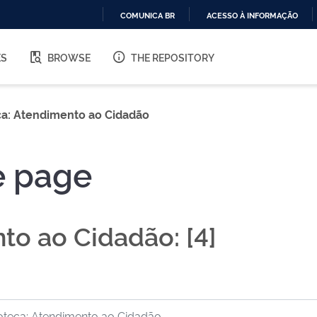
COMUNICA BR
ACESSO À INFORMAÇÃO
IR
PARA
ES
BROWSE
THE REPOSITORY
O
CONTEÚDO
a: Atendimento ao Cidadão
e page
to ao Cidadão: [4]