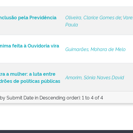
inclusão pela Previdência
Oliveira, Clarice Gomes de
;
Varel
Paula
ma feita à Ouvidoria vira
Guimarães, Mohara de Melo
ra a mulher: a luta entre
Amorim, Sônia Naves David
drões de políticas públicas
 by Submit Date in Descending order): 1 to 4 of 4