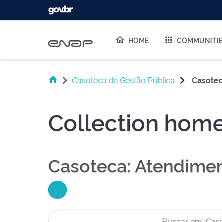
Skip navigation
HOME
COMMUNITI
Casoteca de Gestão Pública
Casotec
Collection hom
Casoteca: Atendimen