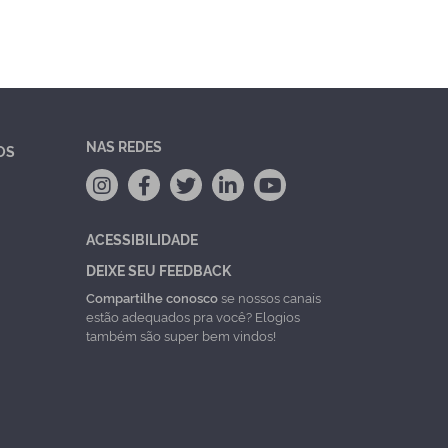
NAS REDES
OS
ACESSIBILIDADE
DEIXE SEU FEEDBACK
Compartilhe conosco
se nossos canais
estão adequados pra você? Elogios
também são super bem vindos!