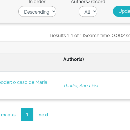
In order
Authors/record
Results 1-1 of 1 (Search time: 0.002 s
Author(s)
oder: o caso de Maria
Thurler, Ana Liési
revious
1
next