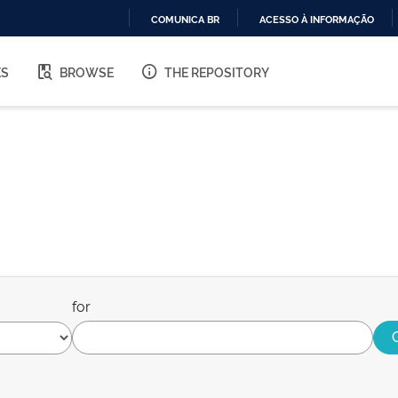
COMUNICA BR
ACESSO À INFORMAÇÃO
IR
PARA
ES
BROWSE
THE REPOSITORY
O
CONTEÚDO
for