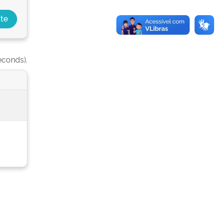
econds).