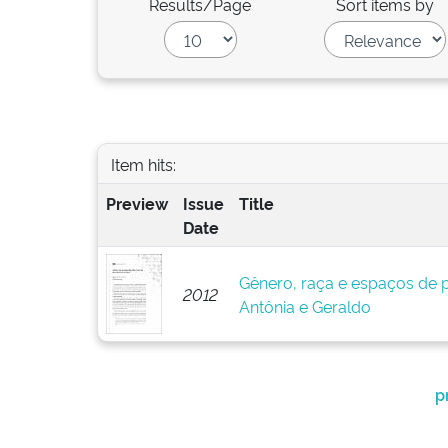
Results/Page
Sort items by
Item hits:
Preview
Issue
Title
Date
Gênero, raça e espaços de p
2012
Antônia e Geraldo
p