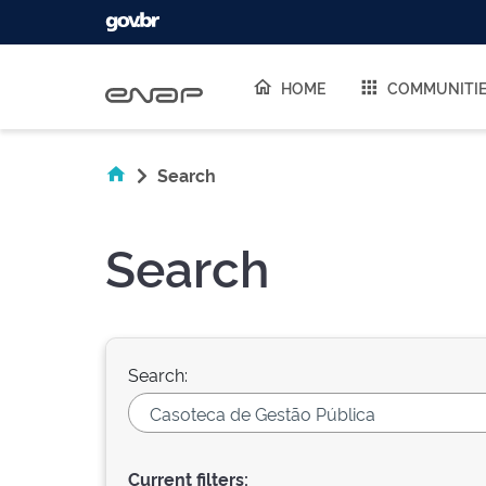
Skip navigation
HOME
COMMUNITI
Search
Search
Search:
Current filters: