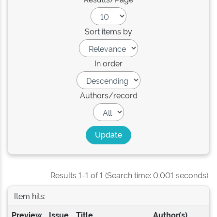
Sort items by
In order
Authors/record
Results 1-1 of 1 (Search time: 0.001 seconds).
Item hits:
Preview
Issue
Title
Author(s)