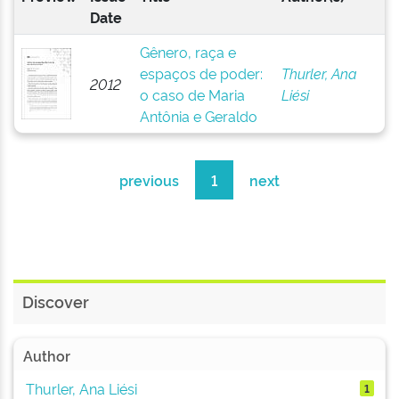
Date
Gênero, raça e
espaços de poder:
Thurler, Ana
2012
o caso de Maria
Liési
Antônia e Geraldo
previous
1
next
Discover
Author
Thurler, Ana Liési
1