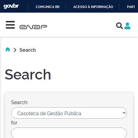
COMUNICA BR
ACESSO À INFORMAÇÃO
PARTI
Skip navigation
IR
PARA
O
CONTEÚDO
Search
Search
Search:
for