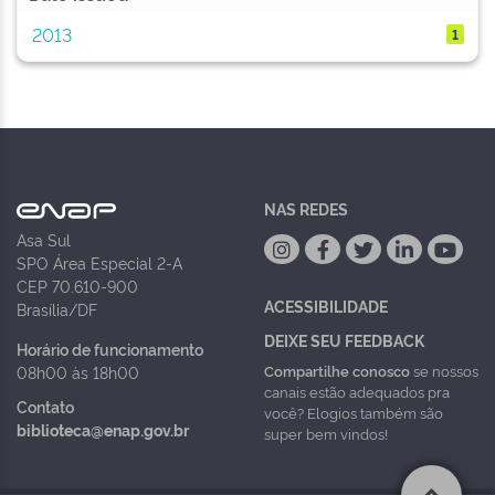
2013
1
NAS REDES
Asa Sul
SPO Área Especial 2-A
CEP 70.610-900
ACESSIBILIDADE
Brasília/DF
DEIXE SEU FEEDBACK
Horário de funcionamento
Compartilhe conosco
se nossos
08h00 às 18h00
canais estão adequados pra
Contato
você? Elogios também são
biblioteca@enap.gov.br
super bem vindos!