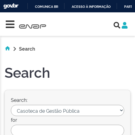
COMUNICA BR
ACESSO À INFORMAÇÃO
PARTI
Skip navigation
IR
PARA
O
CONTEÚDO
Search
Search
Search:
for