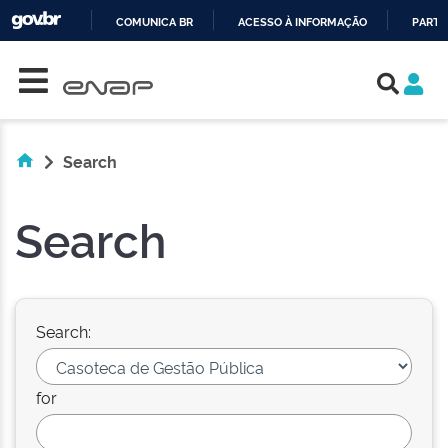
COMUNICA BR
ACESSO À INFORMAÇÃO
PARTI
Skip navigation
IR
PARA
O
CONTEÚDO
Search
Search
Search:
for