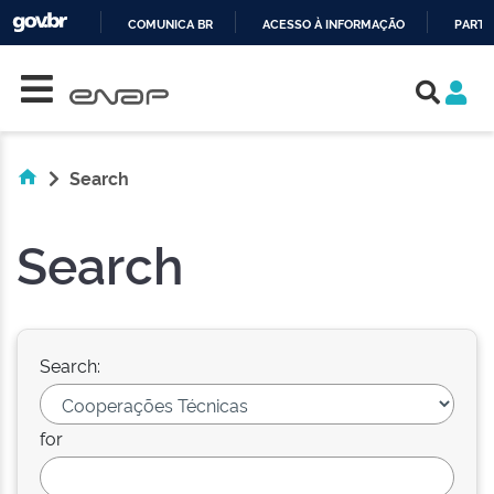
COMUNICA BR
ACESSO À INFORMAÇÃO
PARTI
Skip navigation
IR
PARA
O
CONTEÚDO
Search
Search
Search:
for