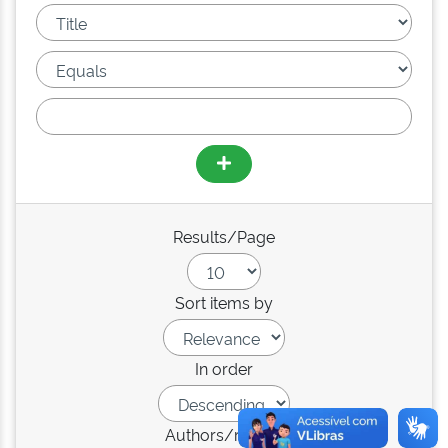
Results/Page
Sort items by
In order
Authors/record