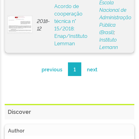
Escola
Acordo de
Nacional de
cooperação
Administração
2018-
técnica n°
Pública
12
15/2018:
(Brasil)
;
Enap/Instituto
Instituto
Lemman
Lemann
previous
1
next
Discover
Author