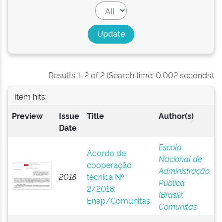
Results 1-2 of 2 (Search time: 0.002 seconds).
Item hits:
Preview
Issue
Title
Author(s)
Date
Escola
Acordo de
Nacional de
cooperação
Administração
2018
técnica Nº
Pública
2/2018:
(Brasil)
;
Enap/Comunitas
Comunitas