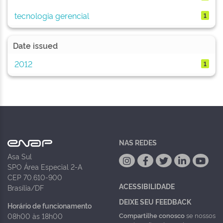
tecnologia gerencial
1
Date issued
2012
1
NAS REDES
Asa Sul
SPO Área Especial 2-A
CEP 70.610-900
ACESSIBILIDADE
Brasília/DF
DEIXE SEU FEEDBACK
Horário de funcionamento
Compartilhe conosco
se nossos
08h00 às 18h00