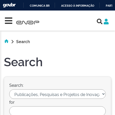
COMUNICA BR
ACESSO À INFORMAÇÃO
PARTI
Skip navigation
IR
PARA
O
CONTEÚDO
Search
Search
Search:
for