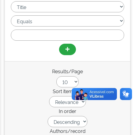
Results/Page
Sort items by
In order
Authors/record