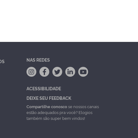
NAS REDES
OS
ACESSIBILIDADE
DEIXE SEU FEEDBACK
Compartilhe conosco
se nossos canais
estão adequados pra você? Elogios
também são super bem vindos!