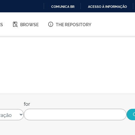
COMUNICA BR
ACESSO À INFORMAÇÃO
IR
PARA
ES
BROWSE
THE REPOSITORY
O
CONTEÚDO
for