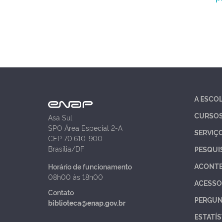
A ESCO
CURSO
Asa Sul
SPO Área Especial 2-A
SERVIÇ
CEP 70.610-900
Brasília/DF
PESQUI
ACONT
Horário de funcionamento
08h00 às 18h00
ACESSO
Contato
PERGUN
biblioteca@enap.gov.br
ESTATÍS