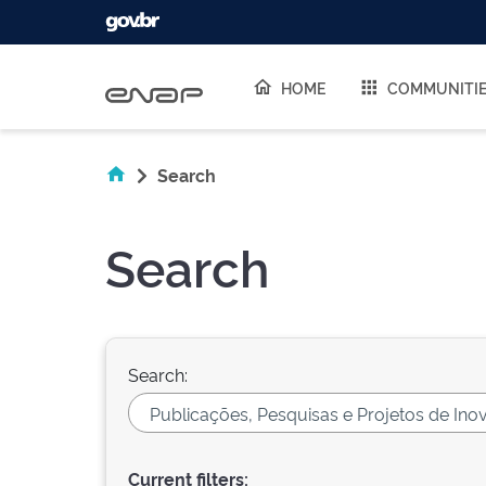
Skip navigation
HOME
COMMUNITI
Search
Search
Search:
Current filters: