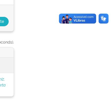
econds).
niz,
rta