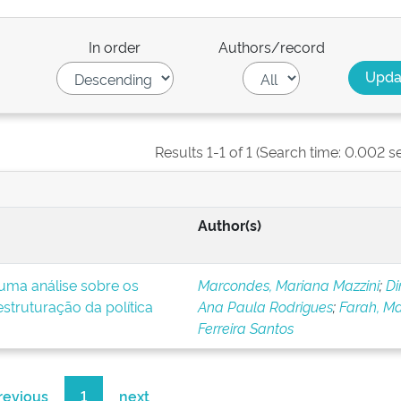
In order
Authors/record
Results 1-1 of 1 (Search time: 0.002 s
Author(s)
uma análise sobre os
Marcondes, Mariana Mazzini
;
Di
struturação da política
Ana Paula Rodrigues
;
Farah, Ma
Ferreira Santos
revious
1
next