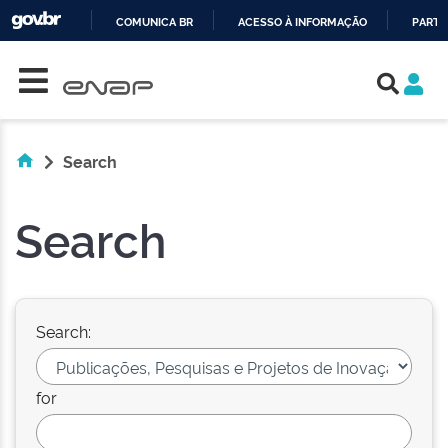
COMUNICA BR
ACESSO À INFORMAÇÃO
PARTI
Skip navigation
IR
PARA
O
CONTEÚDO
Search
Search
Search:
for