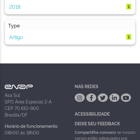
2018
1
Type
Artigo
1
NAS REDES
Asa Sul
SPO Área Especial 2-A
CEP 70.610-900
ACESSIBILIDADE
Brasília/DF
DEIXE SEU FEEDBACK
Horário de funcionamento
Compartilhe conosco
se nossos
08h00 às 18h00
canais estão adequados pra