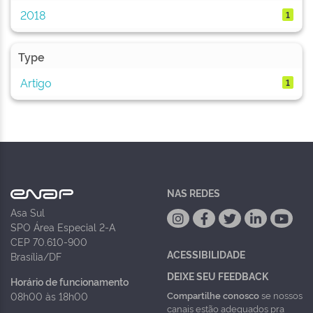
2018
1
Type
Artigo
1
NAS REDES
Asa Sul
SPO Área Especial 2-A
CEP 70.610-900
ACESSIBILIDADE
Brasília/DF
DEIXE SEU FEEDBACK
Horário de funcionamento
Compartilhe conosco
se nossos
08h00 às 18h00
canais estão adequados pra