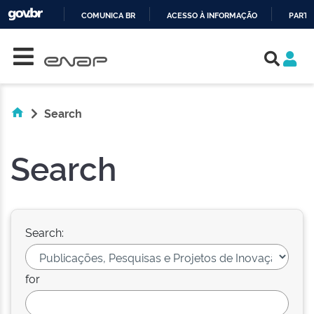
COMUNICA BR
ACESSO À INFORMAÇÃO
PARTI
Skip navigation
IR
PARA
O
CONTEÚDO
Search
Search
Search:
for