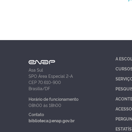
A ESCO
CURSO
Asa Sul
SPO Área Especial 2-A
SERVIÇ
CEP 70.610-900
Brasília/DF
PESQUI
ACONT
Horário de funcionamento
08h00 às 18h00
ACESSO
Contato
PERGUN
biblioteca@enap.gov.br
ESTATÍS