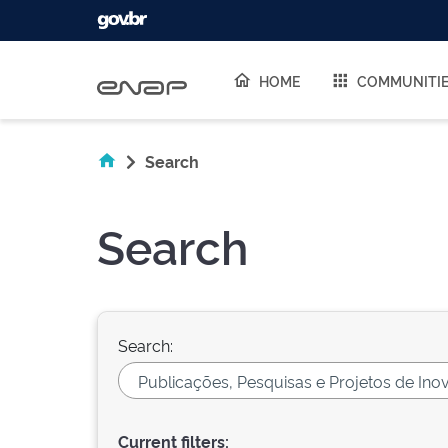
Skip navigation
HOME
COMMUNITI
Search
Search
Search:
Current filters: