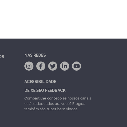
NAS REDES
OS
ACESSIBILIDADE
DEIXE SEU FEEDBACK
Compartilhe conosco
se nossos canais
estão adequados pra você? Elogios
também são super bem vindos!