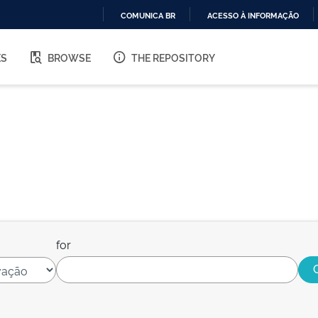
COMUNICA BR
ACESSO À INFORMAÇÃO
IR
PARA
ES
BROWSE
THE REPOSITORY
O
CONTEÚDO
for