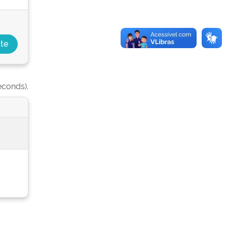
econds).