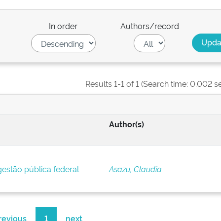
In order
Authors/record
Results 1-1 of 1 (Search time: 0.002 s
Author(s)
estão pública federal
Asazu, Claudia
revious
1
next