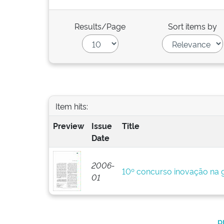
Results/Page
Sort items by
Item hits:
Preview
Issue
Title
Date
2006-
10º concurso inovação na g
01
p