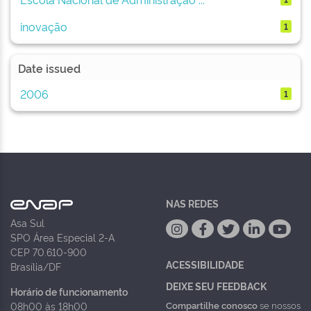
inovação
1
Date issued
2006
1
NAS REDES
Asa Sul
SPO Área Especial 2-A
CEP 70.610-900
ACESSIBILIDADE
Brasília/DF
DEIXE SEU FEEDBACK
Horário de funcionamento
Compartilhe conosco
se nossos
08h00 às 18h00