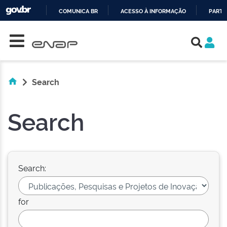
COMUNICA BR
ACESSO À INFORMAÇÃO
PARTI
Skip navigation
IR
PARA
O
CONTEÚDO
Search
Search
Search:
for