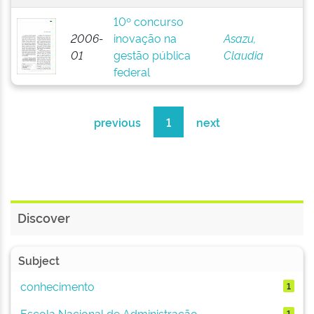
10º concurso
2006-
inovação na
Asazu,
01
gestão pública
Claudia
federal
previous
1
next
Discover
Subject
conhecimento
1
Escola Nacional de Administração ...
1